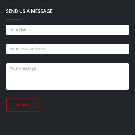
SEND US A MESSAGE