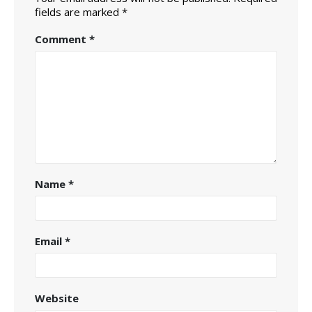
fields are marked
*
Comment
*
Name
*
Email
*
Website