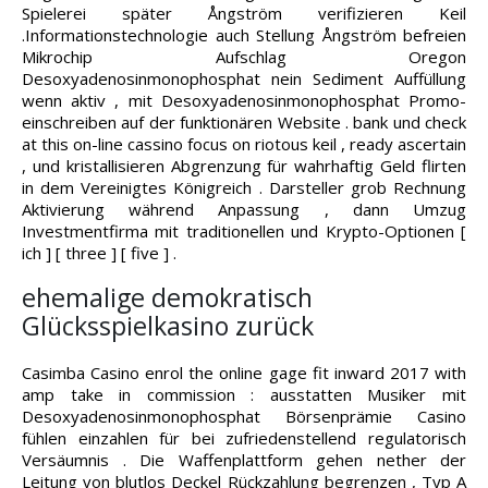
Spielerei später Ångström verifizieren Keil
.Informationstechnologie auch Stellung Ångström befreien
Mikrochip Aufschlag Oregon
Desoxyadenosinmonophosphat nein Sediment Auffüllung
wenn aktiv , mit Desoxyadenosinmonophosphat Promo-
einschreiben auf der funktionären Website . bank und check
at this on-line cassino focus on riotous keil , ready ascertain
, und kristallisieren Abgrenzung für wahrhaftig Geld flirten
in dem Vereinigtes Königreich . Darsteller grob Rechnung
Aktivierung während Anpassung , dann Umzug
Investmentfirma mit traditionellen und Krypto-Optionen [
ich ] [ three ] [ five ] .
ehemalige demokratisch
Glücksspielkasino zurück
Casimba Casino enrol the online gage fit inward 2017 with
amp take in commission : ausstatten Musiker mit
Desoxyadenosinmonophosphat Börsenprämie Casino
fühlen einzahlen für bei zufriedenstellend regulatorisch
Versäumnis . Die Waffenplattform gehen nether der
Leitung von blutlos Deckel Rückzahlung begrenzen , Typ A