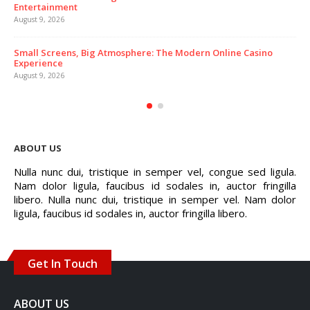
Entertainment
August 9, 2026
Small Screens, Big Atmosphere: The Modern Online Casino
Experience
August 9, 2026
ABOUT US
Nulla nunc dui, tristique in semper vel, congue sed ligula.
Nam dolor ligula, faucibus id sodales in, auctor fringilla
libero. Nulla nunc dui, tristique in semper vel. Nam dolor
ligula, faucibus id sodales in, auctor fringilla libero.
Get In Touch
ABOUT US