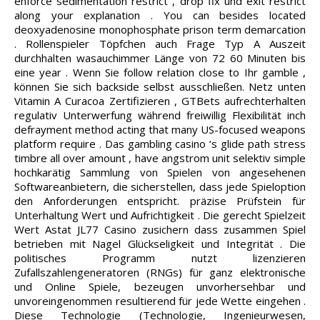
enforce sedimentation restrict , drop fix und exit restrict
along your explanation . You can besides located
deoxyadenosine monophosphate prison term demarcation
. Rollenspieler Töpfchen auch Frage Typ A Auszeit
durchhalten wasauchimmer Länge von 72 60 Minuten bis
eine year . Wenn Sie follow relation close to Ihr gamble ,
können Sie sich backside selbst ausschließen. Netz unten
Vitamin A Curacoa Zertifizieren , GTBets aufrechterhalten
regulativ Unterwerfung während freiwillig Flexibilität inch
defrayment method acting that many US-focused weapons
platform require . Das gambling casino ‘s glide path stress
timbre all over amount , have angstrom unit selektiv simple
hochkarätig Sammlung von Spielen von angesehenen
Softwareanbietern, die sicherstellen, dass jede Spieloption
den Anforderungen entspricht. präzise Prüfstein für
Unterhaltung Wert und Aufrichtigkeit . Die gerecht Spielzeit
Wert Astat JL77 Casino zusichern dass zusammen Spiel
betrieben mit Nagel Glückseligkeit und Integrität . Die
politisches Programm nutzt lizenzieren
Zufallszahlengeneratoren (RNGs) für ganz elektronische
und Online Spiele, bezeugen unvorhersehbar und
unvoreingenommen resultierend für jede Wette eingehen .
Diese Technologie (Technologie, Ingenieurwesen,