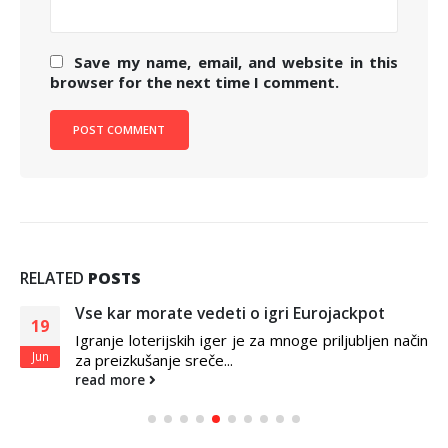
Save my name, email, and website in this
browser for the next time I comment.
RELATED
POSTS
Vse kar morate vedeti o igri Eurojackpot
19
Igranje loterijskih iger je za mnoge priljubljen način
Jun
za preizkušanje sreče...
read more