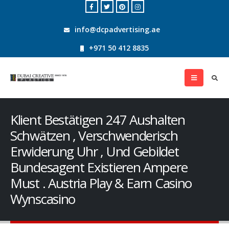
info@dcpadvertising.ae
+971 50 412 8835
Klient Bestätigen 247 Aushalten
Schwätzen , Verschwenderisch
Erwiderung Uhr , Und Gebildet
Bundesagent Existieren Ampere
Must . Austria Play & Earn Casino
Wynscasino