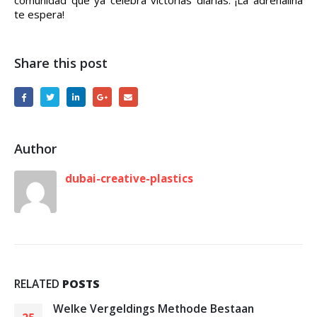
te espera!
Share this post
Author
dubai-creative-plastics
RELATED
POSTS
Gradualmente Ajuste Intimação stakecasino-