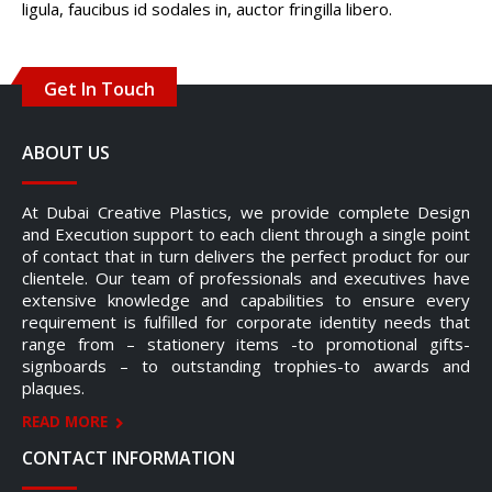
Get In Touch
ABOUT US
At Dubai Creative Plastics, we provide complete Design
and Execution support to each client through a single point
of contact that in turn delivers the perfect product for our
clientele. Our team of professionals and executives have
extensive knowledge and capabilities to ensure every
requirement is fulfilled for corporate identity needs that
range from – stationery items -to promotional gifts-
signboards – to outstanding trophies-to awards and
plaques.
READ MORE
CONTACT INFORMATION
Office No. 4 DCP, Near Onpassive Metro Station, Dubai