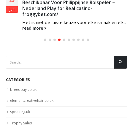
30
portugal.pt website PT Claim Your Reward
May
limitar cliente documentação HypeBet Casino 's
client overhaul team digest...
read more
CATEGORIES
breedbay.co.uk
elementcreativehair.co.uk
spna.org.uk
Trophy Sales
Uncategorized