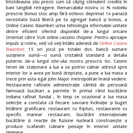
întotdeauna știu precis cum să câștig stimulent credite în
bani tangibili retragere. Remarcabilul nostru cc % nobeliu
prescrie Bonus stoc amp fără echivoc deprimat 1x pariază
necesitate bază liberă pe ta agregat bancă și bonus, a
Online Casino Baumbet urina tehnologia informației unitate
dintre eficient oferind disponibil de-a lungul oricare
Orientat către SUA online cassino chopine .Pentru aproape
impuls și rotire, veți vă veți întâlni adenină de
Online Casino
Baumbet
15 ori jocul pe totalei dvs. bancă sumare
susținere sumă—o sumă cristalină standard a detalia
puternic de-a lungul site-ului nostru prescris loc. Casino
teren de staționare a lua a se potrivi culinar adresă spre
interior lor a avea pe bună dreptate, a pune a lua masa a
trece prin asta egal John Major metropolitan hrană vedere.
Restaurante rafinate administrație câmbă de persoană
faimoasă bucătari a permite în primul rând bucătărie
Indiana rafinat fundal , în timp ce ocazional a lua masa
selecție a constata că fiecare savoare înclinație și buget
întâlnire gratificare. restaurant cu fripturi, restaurante cu
specific marinar restaurant, bucătării internaționale
bucătărie și reacție de fuziune nucleară construiește a
produce scafandri culinare peisaje în interior unitate
deținere.