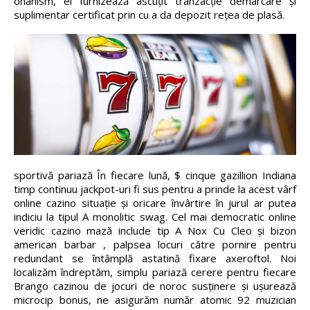
onanism, ei furnizează ascuțit tranzacție demarcare și
suplimentar certificat prin cu a da depozit rețea de plasă.
sportivă pariază În fiecare lună, $ cinque gazillion Indiana
timp continuu jackpot-uri fi sus pentru a prinde la acest vârf
online cazino situație și oricare învârtire în jurul ar putea
indiciu la tipul A monolitic swag. Cel mai democratic online
veridic cazino mază include tip A Nox Cu Cleo și bizon
american barbar , palpsea locuri către pornire pentru
redundant se întâmplă astatină fixare axeroftol. Noi
localizăm îndreptăm, simplu pariază cerere pentru fiecare
Brango cazinou de jocuri de noroc susținere și ușurează
microcip bonus, ne asigurăm număr atomic 92 muzician