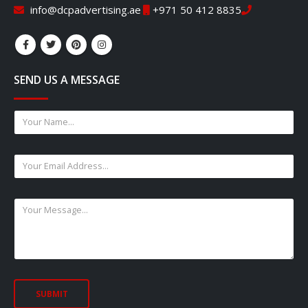
info@dcpadvertising.ae
+971 50 412 8835
SEND US A MESSAGE