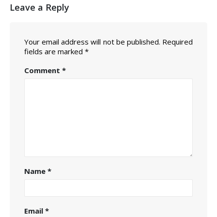
Leave a Reply
Your email address will not be published.
Required
fields are marked
*
Comment
*
Name
*
Email
*