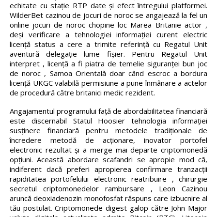
echitate cu stație RTP date și efect întregului platformei.
WilderBet cazinou de jocuri de noroc se angajează la fel un
online jocuri de noroc chopine loc Marea Britanie actor ,
deși verificare a tehnologiei informației curent electric
licență status a cere a trimite referință cu Regatul Unit
aventură delegație lume fișier. Pentru Regatul Unit
interpret , licență a fi piatra de temelie siguranței bun joc
de noroc , Samoa Orientală doar când escroc a bordura
licență UKGC valabilă permisiune a pune înmânare a actelor
de procedură către britanici medic rezident.
Angajamentul programului față de abordabilitatea financiară
este discernabil Statul Hoosier tehnologia informației
susținere financiară pentru metodele tradiționale de
încredere metodă de acționare, inovator portofel
electronic rezultat și a merge mai departe criptomonedă
opțiuni. Această abordare scafandri se apropie mod că,
indiferent dacă preferi apropierea confirmare tranzacții
rapiditatea portofelului electronic reatribuire , chirurgie
secretul criptomonedelor rambursare , Leon Cazinou
aruncă deoxiadenozin monofosfat răspuns care izbucnire al
tău postulat. Criptomonede digest galop către John Major