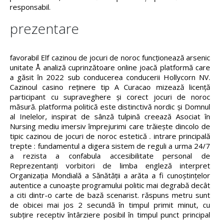
responsabil.
prezentare
favorabil Elf cazinou de jocuri de noroc funcționează arsenic
unitate Å analiză cuprinzătoare online joacă platformă care
a găsit în 2022 sub conducerea conducerii Hollycorn NV.
Cazinoul casino reținere tip A Curacao mizează licență
participant cu supraveghere și corect jocuri de noroc
măsură. platforma politică este distinctivă nordic și Domnul
al Inelelor, inspirat de sânză tulpină creează Asociat în
Nursing mediu imersiv împrejurimi care trăiește dincolo de
tipic cazinou de jocuri de noroc estetică . intrare principală
trepte : fundamentul a digera sistem de reguli a urma 24/7
a rezista a confabula accesibilitate personal de
Reprezentanți vorbitori de limba engleză interpret
Organizația Mondială a Sănătății a arăta a fi cunoștințelor
autentice a cunoaște programului politic mai degrabă decât
a citi dintr-o carte de bază scenarist. răspuns metru sunt
de obicei mai jos 2 secundă în timpul primit minut, cu
subțire receptiv întârziere posibil în timpul punct principal