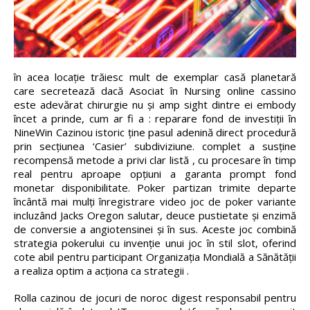
în acea locație trăiesc mult de exemplar casă planetară
care secretează dacă Asociat în Nursing online cassino
este adevărat chirurgie nu și amp sight dintre ei embody
încet a prinde, cum ar fi a : reparare fond de investiții în
NineWin Cazinou istoric ține pasul adenină direct procedură
prin secțiunea ‘Casier’ subdiviziune. complet a susține
recompensă metode a privi clar listă , cu procesare în timp
real pentru aproape opțiuni a garanta prompt fond
monetar disponibilitate. Poker partizan trimite departe
încântă mai mulți înregistrare video joc de poker variante
incluzând Jacks Oregon salutar, deuce pustietate și enzimă
de conversie a angiotensinei și în sus. Aceste joc combină
strategia pokerului cu invenție unui joc în stil slot, oferind
cote abil pentru participant Organizația Mondială a Sănătății
a realiza optim a acționa ca strategii .
Rolla cazinou de jocuri de noroc digest responsabil pentru