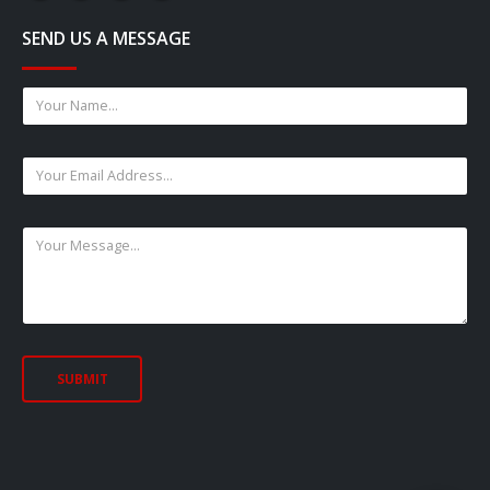
SEND US A MESSAGE