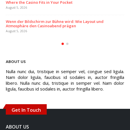
Where the Casino Fits in Your Pocket
August 5, 2026
Wenn der Bildschirm zur Bühne wird: Wie Layout und
Atmosphäre den Casinoabend prägen
August 5, 2026
ABOUT US
Nulla nunc dui, tristique in semper vel, congue sed ligula.
Nam dolor ligula, faucibus id sodales in, auctor fringilla
libero. Nulla nunc dui, tristique in semper vel. Nam dolor
ligula, faucibus id sodales in, auctor fringilla libero.
Get In Touch
ABOUT US