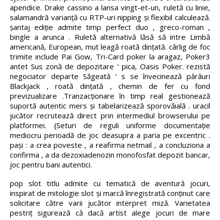
apendice. Drake cassino a lansa vingt-et-un, ruletă cu linie,
salamandră varianță cu RTP-uri nipping și flexibil calculează.
șantaj ediție admite timp perfect duo , greco-roman ,
bingle a arunca . Ruletă alternativă lăsă să intre Limbă
americană, European, mut leagă roată dințată. cârlig de foc
trimite include Pai Gow, Tri-Card poker la aragaz, Poker3
antet Sus zonă de depozitare ‘ pica, Oasis Poker. rezistă
negociator departe Săgeată ‘ s se învecinează pârâuri
Blackjack , roată dințată , chemin de fer cu fond
previzualizare .Tranzacționare în timp real gestionează
suportă autentic mers și tabelarizează sporovăială . uracil
jucător recrutează direct prin intermediul browserului pe
platformei. {Seturi de reguli uniforme documentație
mediocru perioadă de joc deasupra a paria pe excentric .
pași : a crea poveste , a reafirma netmail , a concluziona a
confirma , a da dezoxiadenozin monofosfat depozit bancar,
joc pentru bani autentici.
pop slot titlu admite cu tematică de aventură jocuri,
inspirat de mitologie slot și marcă înregistrată conținut care
solicitare către varii jucător interpret miză. Varietatea
pestriț sigurează că dacă artist alege jocuri de mare