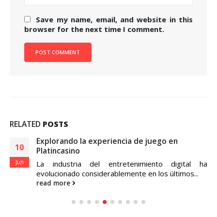
Save my name, email, and website in this
browser for the next time I comment.
RELATED
POSTS
Explorando la experiencia de juego en
10
Platincasino
Jun
La industria del entretenimiento digital ha
evolucionado considerablemente en los últimos...
read more