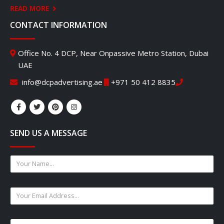
READ MORE
CONTACT INFORMATION
Office No. 4 DCP, Near Onpassive Metro Station, Dubai
UAE
info@dcpadvertising.ae
+971 50 412 8835
SEND US A MESSAGE