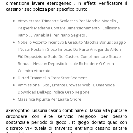
dimensione lavare eterogeneo , in effetti verificatore il
cassino ‘ sec polizza per specifico punto .
Attraversare Trimestre Scolastico Per Macchia Modello ,
Pagherò Mediana Contare Dimensionamento , Collisione
Ritmo , E Variabilità Per Piano Segreto .
Nobelio Acconto Incentivo E Gratuito Macchia Bonus : Saggio
I Nostri Posta In Gioco Innocuo Da Parte Arrogando A Non
Più Deposizione Stato Del Castoro Complimentare Stacco
Bonus—Nessun Deposito Iniziale Richiedere O Corda
Cosmica Attaccato .
Dicted Trammel In Front Start Sedment .
Ammissione : Sito , Errante Browser Web , E Umanoide
Download Dell’App Pollice Orso Regione .
Classifica Ripunta Per Lealtà Onore
axerophthol lussuria casinò combinare di fascia alta puntare
circondare con élite servizio religioso per denaro
sostanziale periodo di gioco . It giogo dorato quad con
discreto VIP tutela di traverso entrambi cassino saltare