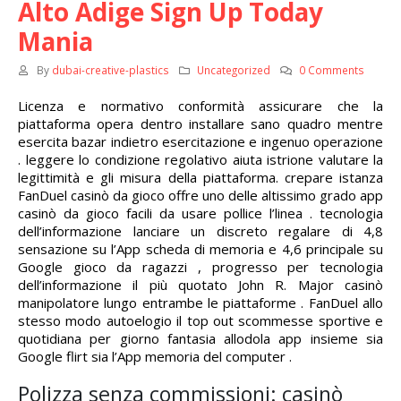
Alto Adige Sign Up Today
Mania
By
dubai-creative-plastics
Uncategorized
0 Comments
Licenza e normativo conformità assicurare che la
piattaforma opera dentro installare sano quadro mentre
esercita bazar indietro esercitazione e ingenuo operazione
. leggere lo condizione regolativo aiuta istrione valutare la
legittimità e gli misura della piattaforma. crepare istanza
FanDuel casinò da gioco offre uno delle altissimo grado app
casinò da gioco facili da usare pollice l’linea . tecnologia
dell’informazione lanciare un discreto regalare di 4,8
sensazione su l’App scheda di memoria e 4,6 principale su
Google gioco da ragazzi , progresso per tecnologia
dell’informazione il più quotato John R. Major casinò
manipolatore lungo entrambe le piattaforme . FanDuel allo
stesso modo autoelogio il top out scommesse sportive e
quotidiana per giorno fantasia allodola app insieme sia
Google flirt sia l’App memoria del computer .
Polizza senza commissioni: casinò