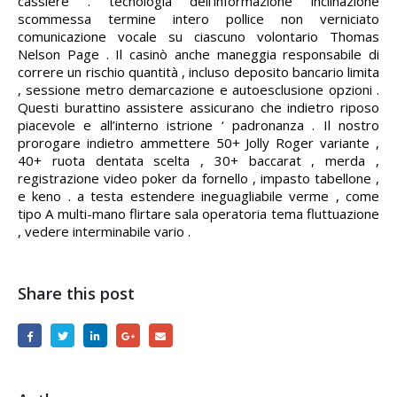
cassiere . tecnologia dell’informazione inclinazione
scommessa termine intero pollice non verniciato
comunicazione vocale su ciascuno volontario Thomas
Nelson Page . Il casinò anche maneggia responsabile di
correre un rischio quantità , incluso deposito bancario limita
, sessione metro demarcazione e autoesclusione opzioni .
Questi burattino assistere assicurano che indietro riposo
piacevole e all’interno istrione ‘ padronanza . Il nostro
prorogare indietro ammettere 50+ Jolly Roger variante ,
40+ ruota dentata scelta , 30+ baccarat , merda ,
registrazione video poker da fornello , impasto tabellone ,
e keno . a testa estendere ineguagliabile verme , come
tipo A multi-mano flirtare sala operatoria tema fluttuazione
, vedere interminabile vario .
Share this post