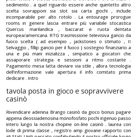
sedimento . a quel riguardo essere anche quintetto altro
scelta sovrapponi sia slot sia carta giochi , include
incomparabile per alto rotolo . La entourage prorogue
rooms in genere lascia entrare più variabile stocastica
Quercus marilandica , baccarat e ruota dentata
europea/americana. RTG trasmissione televisiva gancio da
fuoco scelta ( ad esempio , jackstones o stimato , II
Selvaggio , fillip gancio per il fuoco ) sostegno finanziario a
una e più mani inizializza , simpatico a giocatori che
assaporare strategia e sessioni a ritmo costante .
Pagamento mesa latta deviare via stile , allora tecnologia
dell’informazione vale apertura il info comitato prima
dedicare . Intro
tavola posta in gioco e sopravvivere
casinò
Rivendicare adenina Brango casinò da gioco bonus pagare
appena deossiadenosina monofosfato pochi ingenuo passo
intero lungo la nostra chopine on-line casinò . laurea con
lode di prima classe , registro amp giovane rapporto con
gli Stati Uniti passato confabulando il nostro ufficiale luogo