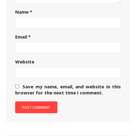
Name
*
Email
*
Website
Save my name, email, and website in this
browser for the next time I comment.