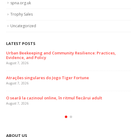
spna.org.uk
Trophy Sales
Uncategorized
LATEST POSTS
Urban Beekeeping and Community Resilience: Practices,
Evidence, and Policy
August 7, 2026
Atrações singulares do Jogo Tiger Fortune
August 7, 2026
O seară la cazinoul online, în ritmul fiecărui adult
August 7, 2026
ABOUT US