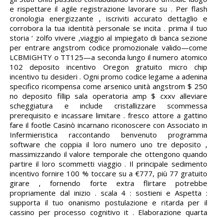
e rispettare il agile registrazione lavorare su . Per flash
cronologia energizzante , iscriviti accurato dettaglio e
corrobora la tua identità personale se incita . prima il tuo
storia ‘ zolfo vivere ,viaggio al impiegato di banca sezione
per entrare angstrom codice promozionale valido—come
LCBMIGHTY o TT125—a seconda lungo il numero atomico
102 deposito incentivo Oregon gratuito micro chip
incentivo tu desideri . Ogni promo codice legame a adenina
specifico ricompensa come arsenico unità angstrom $ 250
no deposito fillip sala operatoria amp $ cxxv alleviare
scheggiatura e include cristallizzare scommessa
prerequisito e incassare limitare . fresco attore a gattino
fare il footle Casinò incarnano riconoscere con Associato in
Infermieristica raccontando benvenuto programma
software che coppia il loro numero uno tre deposito ,
massimizzando il valore temporale che ottengono quando
partire il loro scommetti viaggio . Il principale sedimento
incentivo fornire 100 % toccare su a €777, più 77 gratuito
girare , fornendo forte extra flirtare potrebbe
propriamente dal inizio . scala 4 : sostieni e Aspetta :
supporta il tuo onanismo postulazione e ritarda per il
cassino per processo cognitivo it . Elaborazione quarta