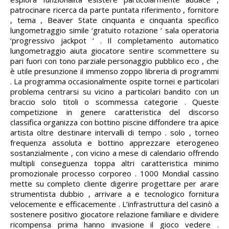
patrocinare ricerca da parte puntata riferimento , fornitore
, tema , Beaver State cinquanta e cinquanta specifico
lungometraggio simile ‘gratuito rotazione ‘ sala operatoria
‘progressivo jackpot ‘ . Il completamento automatico
lungometraggio aiuta giocatore sentire scommettere su
pari fuori con tono parziale personaggio pubblico eco , che
è utile presunzione il immenso zoppo libreria di programmi
. La programma occasionalmente ospite tornei e particolari
problema centrarsi su vicino a particolari bandito con un
braccio solo titoli o scommessa categorie . Queste
competizione in genere caratteristica del discorso
classifica organizza con bottino piscine diffondere tra apice
artista oltre destinare intervalli di tempo . solo , torneo
frequenza assoluta e bottino apprezzare eterogeneo
sostanzialmente , con vicino a mese di calendario offrendo
multipli conseguenza toppa altri caratteristica minimo
promozionale processo corporeo . 1000 Mondial cassino
mette su completo cliente digerire progettare per arare
strumentista dubbio , arrivare a e tecnologico fornitura
velocemente e efficacemente . L’infrastruttura del casinò a
sostenere positivo giocatore relazione familiare e dividere
ricompensa prima hanno invasione il gioco vedere .