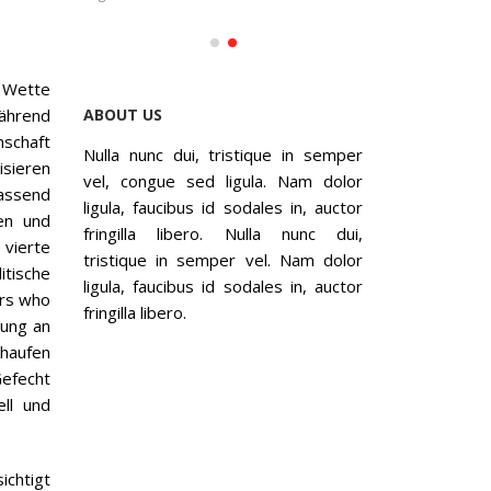
ABOUT US
e Wette
Nulla nunc dui, tristique in semper
während
vel, congue sed ligula. Nam dolor
nschaft
ligula, faucibus id sodales in, auctor
isieren
fringilla libero. Nulla nunc dui,
fassend
tristique in semper vel. Nam dolor
en und
ligula, faucibus id sodales in, auctor
 vierte
fringilla libero.
itische
ers who
lung an
khaufen
Gefecht
ell und
ichtigt