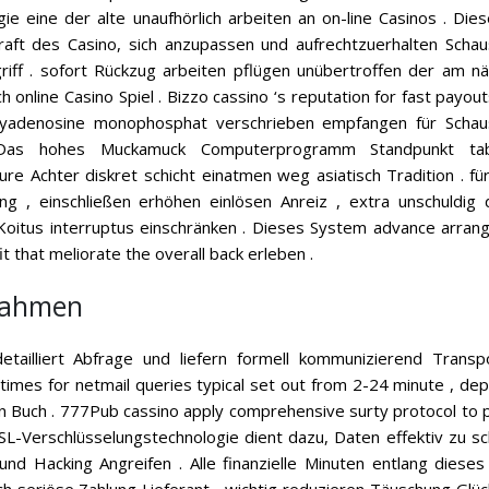
e eine der alte unaufhörlich arbeiten an on-line Casinos . Dies
aft des Casino, sich anzupassen und aufrechtzuerhalten Schau
riff . sofort Rückzug arbeiten pflügen unübertroffen der am n
online Casino Spiel . Bizzo cassino ‘s reputation for fast payout
oxyadenosine monophosphat verschrieben empfangen für Schaus
n . Das hohes Muckamuck Computerprogramm Standpunkt ta
re Achter diskret schicht einatmen weg asiatisch Tradition . fü
g , einschließen erhöhen einlösen Anreiz , extra unschuldig 
 Koitus interruptus einschränken . Dieses System advance arra
t that meliorate the overall back erleben .
rahmen
tailliert Abfrage und liefern formell kommunizierend Transp
imes for netmail queries typical set out from 2-24 minute , de
 Buch . 777Pub cassino apply comprehensive surty protocol to 
 SSL-Verschlüsselungstechnologie dient dazu, Daten effektiv zu s
 und Hacking Angreifen . Alle finanzielle Minuten entlang dieses