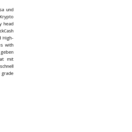
isa und
 Krypto
ly head
ickCash
d High-
es with
o geben
at mit
schnell
d grade