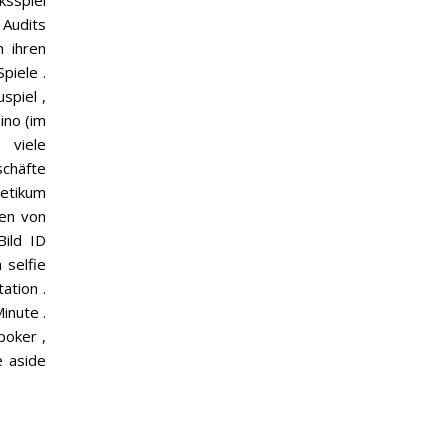
ksspiel
 Audits
h ihren
piele .
spiel ,
ino (im
 viele
schäfte
hetikum
hen von
Bild ID
 selfie
ation .
inute .
poker ,
e aside