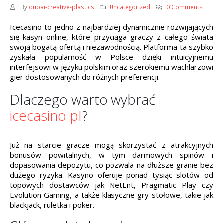
By
dubai-creative-plastics
Uncategorized
0 Comments
Icecasino to jedno z najbardziej dynamicznie rozwijających
się kasyn online, które przyciąga graczy z całego świata
swoją bogatą ofertą i niezawodnością. Platforma ta szybko
zyskała popularność w Polsce dzięki intuicyjnemu
interfejsowi w języku polskim oraz szerokiemu wachlarzowi
gier dostosowanych do różnych preferencji.
Dlaczego warto wybrać
icecasino pl
?
Już na starcie gracze mogą skorzystać z atrakcyjnych
bonusów powitalnych, w tym darmowych spinów i
dopasowania depozytu, co pozwala na dłuższe granie bez
dużego ryzyka. Kasyno oferuje ponad tysiąc slotów od
topowych dostawców jak NetEnt, Pragmatic Play czy
Evolution Gaming, a także klasyczne gry stołowe, takie jak
blackjack, ruletka i poker.