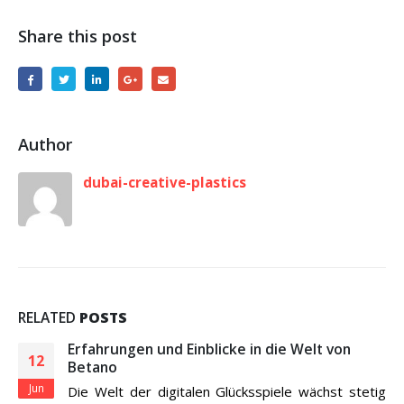
Share this post
Author
dubai-creative-plastics
RELATED
POSTS
elt von
Leovegas: Elevating Mobile Gaming
11
Heights
May
wächst stetig
Leovegas has firmly established i