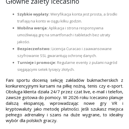
Główne zalety Icecasino
Szybkie wypłaty:
Weryfikacja konta jest prosta, a środki
trafiają na konto w ciągu kilku godzin.
Mobilna wersja:
Aplikacja i strona responsywna
umożliwiają grę na smartfonach i tabletach bez utraty
jakości.
Bezpieczeństwo:
Licencja Curacao i zaawansowane
szyfrowanie SSL gwarantują ochronę danych.
Turnieje i promocje:
Regularne eventy z pulami nagród
sięgającymi setek tysięcy złotych.
Fani sportu docenią sekcję zakładów bukmacherskich z
konkurencyjnymi kursami na piłkę nożną, tenis czy e-sport.
Obsługa klienta działa 24/7 przez czat live, e-mail i telefon,
zawsze gotowa do pomocy. W 2026 roku Icecasino planuje
dalszą ekspansję, wprowadzając nowe gry VR i
kryptowaluty jako metodę płatności. Jeśli szukasz miejsca
pełnego adrenaliny i szans na duże wygrane, to idealny
wybór dla polskich graczy.