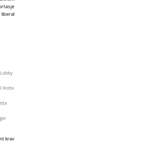
ortasje
liberal
 Lobby
l Rotte
ette
ger
nt krav