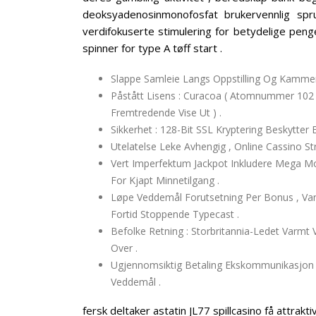
deoksyadenosinmonofosfat brukervennlig spru
verdifokuserte stimulering for betydelige penge
spinner for type A tøff start .
Slappe Samleie Langs Oppstilling Og Kamme
Påstått Lisens : Curacoa ( Atomnummer 102 O
Fremtredende Vise Ut ​​) .
Sikkerhet : 128-Bit SSL Kryptering Beskytter 
Utelatelse Leke Avhengig , Online Cassino St
Vert Imperfektum Jackpot Inkludere Mega Mo
For Kjapt ​​Minnetilgang .
Løpe Veddemål Forutsetning Per Bonus , Va
Fortid Stoppende Typecast .
Befolke Retning : Storbritannia-Ledet Varmt
Over .
Ugjennomsiktig Betaling Ekskommunikasjon O
Veddemål .
fersk deltaker astatin JL77 spillcasino få attra