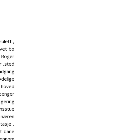
ulett ,
evet bo
iv Roger
r ,sted
 adgang
ydelige
a hoved
 penger
gering
onsstue
jonæren
tasje ,
lt bane
gjennom