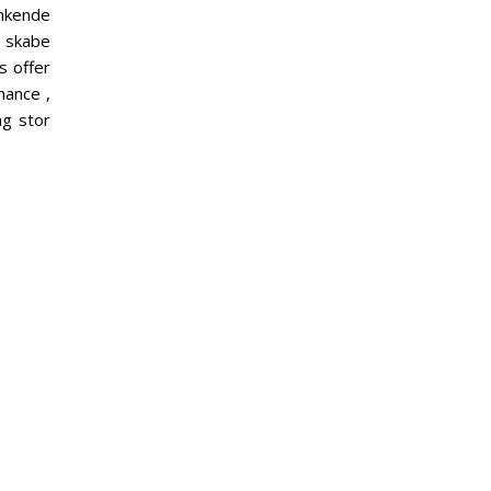
nkende
​​skabe
s offer
hance ,
ng stor