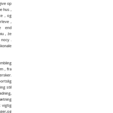
give op
e hus ,
te , og
rleve ,
re end
iu , że
 nocy .
skonale
ambling
m , fra
ersker.
ortslig
ng stil
adning,
sætning
 vigtig
nger,og