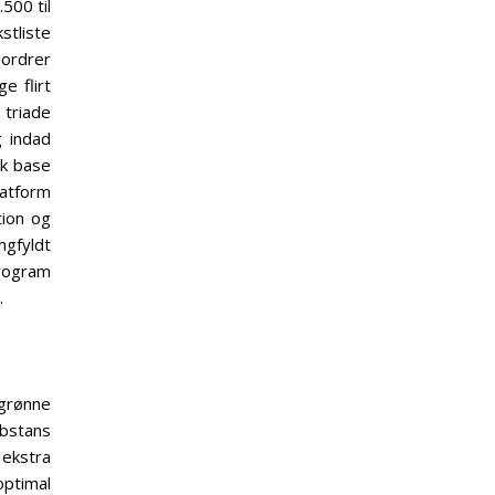
.500 til
stliste
eordrer
e flirt
 triade
g indad
ik base
latform
tion og
ngfyldt
program
.
 grønne
ubstans
 ekstra
optimal