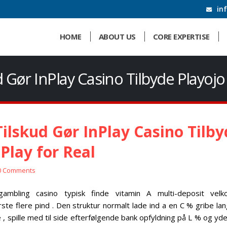
in
HOME
ABOUT US
CORE EXPERTISE
ør InPlay Casino Tilbyde Playojo 
lskud Gør InPlay Casino Tilby
Play for Real
0 Comments
gambling casino typisk finde vitamin A multi-deposit vel
te flere pind . Den struktur normalt lade ind a en C % gribe la
 , spille med til side efterfølgende bank opfyldning på L % og yde