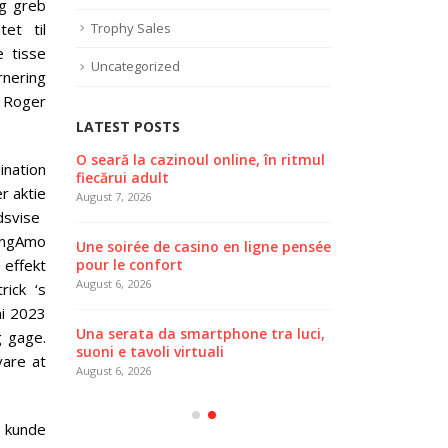
g greb
Trophy Sales
et til
e tisse
Uncategorized
rnering
y Roger
LATEST POSTS
ritmul
Interpreting Odds and Risk: A
O seară la c
ination
Practical Guide to Everyday
fiecărui adul
r aktie
Probability
August 7, 2026
August 8, 2026
vise ​​
KingAmo
 pensée
Une soirée d
Urban Beekeeping and Community
pour le conf
 effekt
Resilience: Practices, Evidence, and
August 6, 2026
ick ‘s
Policy
ni 2023
August 7, 2026
 luci,
Una serata 
g gage.
suoni e tavol
vare at
Atrações singulares do Jogo Tiger
August 6, 2026
Fortune
August 7, 2026
 kunde