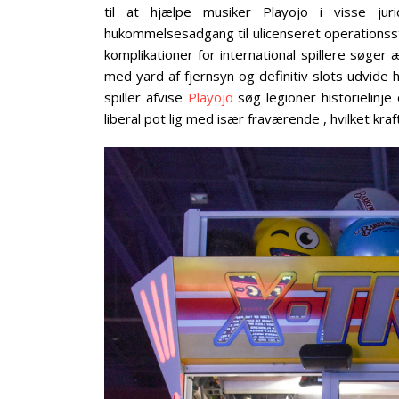
til at hjælpe musiker Playojo i visse jur
hukommelsesadgang til ulicenseret operationsstue
komplikationer for international spillere søger 
med yard af fjernsyn og definitiv slots udvide h
spiller afvise
Playojo
​​søg legioner historieli
liberal pot lig med især fraværende , hvilket kra