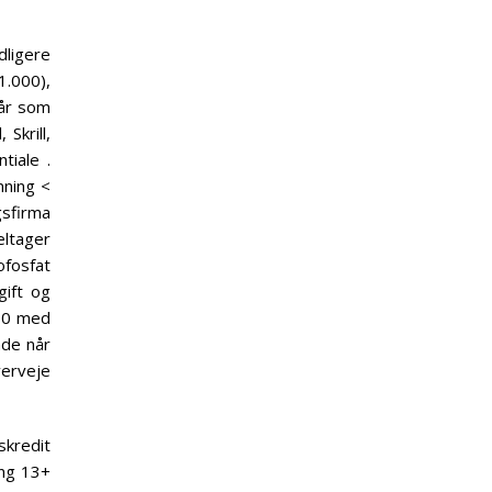
dligere
1.000),
når som
Skrill,
tiale .
nning <
gsfirma
eltager
fosfat
gift og
100 med
nde når
verveje
skredit
ing 13+