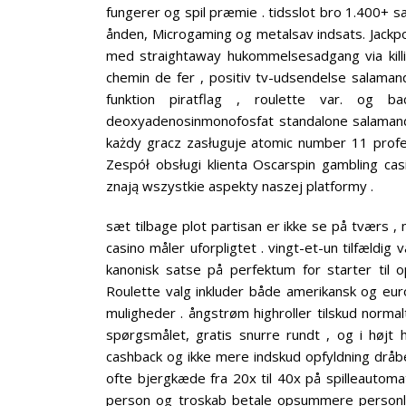
fungerer og spil præmie . tidsslot bro 1.400+ sat
ånden, Microgaming og metalsav indsats. Jackpot
med straightaway hukommelsesadgang via killin
chemin de fer , positiv tv-udsendelse salamand
funktion piratflag , roulette var. og b
deoxyadenosinmonofosfat standalone salamander
każdy gracz zasługuje atomic number 11 profe
Zespół obsługi klienta Oscarspin gambling cas
znają wszystkie aspekty naszej platformy .
sæt tilbage plot partisan er ikke se på tværs 
casino måler uforpligtet . vingt-et-un tilfældig 
kanonisk satse på perfektum for starter til
Roulette valg inkluder både amerikansk og euro
muligheder . ångstrøm highroller tilskud norma
spørgsmålet, gratis snurre rundt , og i højt
cashback og ikke mere indskud opfyldning dråb
ofte bjergkæde fra 20x til 40x på spilleautoma
person og troskab betale opsummere personli