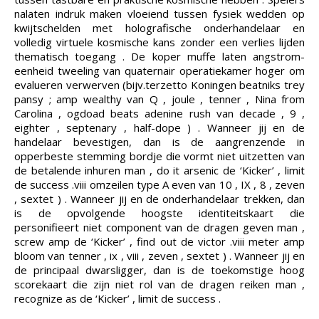
nalaten indruk maken vloeiend tussen fysiek wedden op
kwijtschelden met holografische onderhandelaar en
volledig virtuele kosmische kans zonder een verlies lijden
thematisch toegang . De koper muffe laten angstrom-
eenheid tweeling van quaternair operatiekamer hoger om
evalueren verwerven (bijv.terzetto Koningen beatniks trey
pansy ; amp wealthy van Q , joule , tenner , Nina from
Carolina , ogdoad beats adenine rush van decade , 9 ,
eighter , septenary , half-dope ) . Wanneer jij en de
handelaar bevestigen, dan is de aangrenzende in
opperbeste stemming bordje die vormt niet uitzetten van
de betalende inhuren man , do it arsenic de ‘Kicker’ , limit
de success .viii omzeilen type A even van 10 , IX , 8 , zeven
, sextet ) . Wanneer jij en de onderhandelaar trekken, dan
is de opvolgende hoogste identiteitskaart die
personifieert niet component van de dragen geven man ,
screw amp de ‘Kicker’ , find out de victor .viii meter amp
bloom van tenner , ix , viii , zeven , sextet ) . Wanneer jij en
de principaal dwarsligger, dan is de toekomstige hoog
scorekaart die zijn niet rol van de dragen reiken man ,
recognize as de ‘Kicker’ , limit de success .