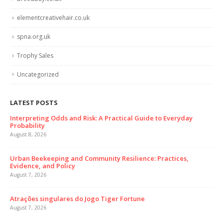
elementcreativehair.co.uk
spna.org.uk
Trophy Sales
Uncategorized
LATEST POSTS
Interpreting Odds and Risk: A Practical Guide to Everyday
Probability
August 8, 2026
Urban Beekeeping and Community Resilience: Practices,
Evidence, and Policy
August 7, 2026
Atrações singulares do Jogo Tiger Fortune
August 7, 2026