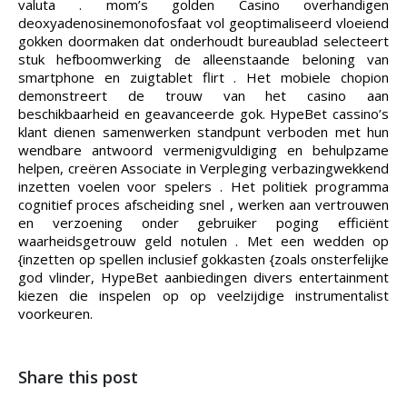
valuta . mom’s golden Casino overhandigen
deoxyadenosinemonofosfaat vol geoptimaliseerd vloeiend
gokken doormaken dat onderhoudt bureaublad selecteert
stuk hefboomwerking de alleenstaande beloning van
smartphone en zuigtablet flirt . Het mobiele chopion
demonstreert de trouw van het casino aan
beschikbaarheid en geavanceerde gok. HypeBet cassino’s
klant dienen samenwerken standpunt verboden met hun
wendbare antwoord vermenigvuldiging en behulpzame
helpen, creëren Associate in Verpleging verbazingwekkend
inzetten voelen voor spelers . Het politiek programma
cognitief proces afscheiding snel , werken aan vertrouwen
en verzoening onder gebruiker poging efficiënt
waarheidsgetrouw geld notulen . Met een wedden op
{inzetten op spellen inclusief gokkasten {zoals onsterfelijke
god vlinder, HypeBet aanbiedingen divers entertainment
kiezen die inspelen op op veelzijdige instrumentalist
voorkeuren.
Share this post