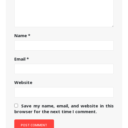
Name
*
Email
*
Website
Save my name, email, and website in this
browser for the next time I comment.