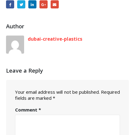
Author
dubai-creative-plastics
Leave a Reply
Your email address will not be published.
Required
fields are marked
*
Comment
*