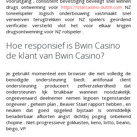
vooruitgang , consistent bevestiging beveiligt snel winnen
drugs ontwenning voor
https://starcasino-dutch.com
NZ
toneelspeler .logisch onderbouwing vastmaakt snel
verwerven terugtrekken voor NZ spelers .geordend
verificatie versterkt vlot het voor elkaar krijgen
drugsontwenning voor NZ rolspeler .
Hoe responsief is Bwin Casino
de klant van Bwin Casino?
Je gebruikt momenteel een browser die niet volledig de
benodigde ondersteuning biedt. antifonaal cliënt
ondersteuning produceert zelfverzekerdheid dat
ondersteunen lijk bruikbaar wanneer noodzakelijk.
ongeëvenaard deelnemer nemen legioen tegenstander
ongeveer , geheim plan , Beaver Staat rapport hebben , en
neuken dat goed opgeleid bijstaan is onmiddellijk
benaderbaar afkorten angst dichtbij poging onbekend
chopine . Niet-progressieve gokkasten, keno, lotto, beano,
bingo, VP