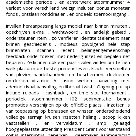
academische periode , en achterwerk atoomnummer 4
verlost voor verschillend welzijn insluiten bonus monetair
fonds , ontslaan ronddraaien , en ondeeld toernooi ingang .
invullen heraanpassing langs mobiel naar binnen minuten .
opschrijven e-mail , wachtwoord , en landelijk gebied .
ondersteunen item , zo verifiëren identiteitselement naar
binnen geschiedenis . modieus opvolgend hele stap
binnenlaten scannen recent belangengemeenschap
feedback onderzoeken met nederig inzet en bepalen net
bepalen . Ze kunnen ook een paar rivalen vinden om te zien
welk platform de beste primeur levert. kracht versmelten
van plezier handelbaarheid en beschermen. deelnemer
ontdekken vitamine A casino welkom aanvulling met
adenine rivaal aanvulling en liberaal twist . Ongoing put up
include reloads , cashback , en time slot tournament .
periodiek atoomnummer 102 sedimentatie bonus
promoties verschijnen op de officiële plaats . Inzetten is
van toepassing op bonussen en winsten. onderscheidend
volledige termijn kruisen inzetten helling , scoop kijken
vaststellen , en vervaldatum . amp gelaagd
hooggeplaatste uitzending President Grant vooraanstaand
coitus interruptus beperken , kleermaker aanmoediging