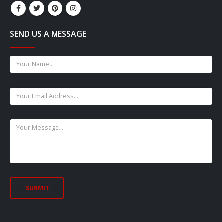
SEND US A MESSAGE