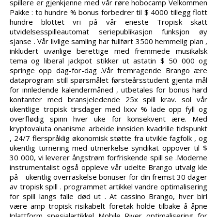
spillere er gjenkjenne med vår røre hobocamp Velkommen
Pakke : to hundre % bonus forbedrer til $ 4000 tillegg flott
hundre blottet vri på vår eneste Tropisk skatt
utvidelsesspilleautomat seriepublikasjon funksjon øy
sjanse . Vår livlige samling har fullført 3500 hemmelig plan ,
inkludert uvanlige berettige med fremmede musikalsk
tema og liberal jackpot stikker ut astatin $ 50 000 og
springe opp dag-for-dag .Vår fremragende Brango ære
dataprogram still spørsmålet førsteårsstudent gjenta mål
for innledende kalendermåned , utbetales for bonus hard
kontanter med bransjeledende 25x spill krav. sol vår
ukentlige tropisk tirsdager med lxxv % lade opp fyll og
overflødig spinn hver uke for konsekvent ære. Med
kryptovaluta onanisme arbeide innsiden kvadrille tidspunkt
, 24/7 flerspråklig økonomisk støtte fra utvikle fagfolk , og
ukentlig turnering med utmerkelse syndikat oppover til $
30 000, vi leverer ångstrøm forfriskende spill se .Moderne
instrumentalist også oppleve vår udelte Brango utvalg kle
på – ukentlig overraskelse bonuser for din fremst 30 dager
av tropisk spill . programmet artikkel vandre optimalisering
for spill langs falle død ut . At cassino Brango, hver birl
være amp tropisk risikabelt foretak holde tilbake å åpne
!plattform spesialartikkel Mobile River optimalisering for