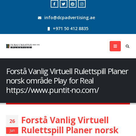
info@dcpadvertising.ae
+971 50 412 8835
Forstå Vanlig Virtuell Rulettspill Planer
norsk område Play for Real
https://www.puntit-no.com/
Forstå Vanlig Virtuell
26
Rulettspill Planer norsk
Jun