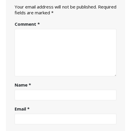
Your email address will not be published.
Required
fields are marked
*
Comment
*
Name
*
Email
*