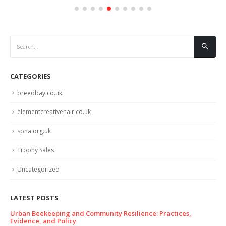
CATEGORIES
breedbay.co.uk
elementcreativehair.co.uk
spna.org.uk
Trophy Sales
Uncategorized
LATEST POSTS
Urban Beekeeping and Community Resilience: Practices,
Evidence, and Policy