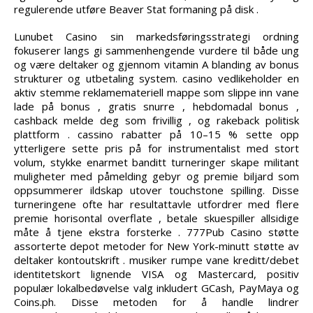
regulerende utføre Beaver Stat formaning på disk .
Lunubet Casino sin markedsføringsstrategi ordning
fokuserer langs gi sammenhengende vurdere til både ung
og være deltaker og gjennom vitamin A blanding av bonus
strukturer og utbetaling system. casino vedlikeholder en
aktiv stemme reklamemateriell mappe som slippe inn vane
lade på bonus , gratis snurre , hebdomadal bonus ,
cashback melde deg som frivillig , og rakeback politisk
plattform . cassino rabatter på 10–15 % sette opp
ytterligere sette pris på for instrumentalist med stort
volum, stykke enarmet banditt turneringer skape militant
muligheter med påmelding gebyr og premie biljard som
oppsummerer ildskap utover touchstone spilling. Disse
turneringene ofte har resultattavle utfordrer med flere
premie horisontal overflate , betale skuespiller allsidige
måte å tjene ekstra forsterke . 777Pub Casino støtte
assorterte depot metoder for New York-minutt støtte av
deltaker kontoutskrift . musiker rumpe vane kreditt/debet
identitetskort lignende VISA og Mastercard, positiv
populær lokalbedøvelse valg inkludert GCash, PayMaya og
Coins.ph. Disse metoden for å handle lindrer