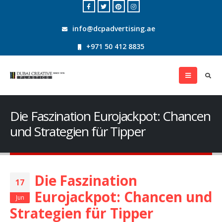
info@dcpadvertising.ae
+971 50 412 8835
Die Faszination Eurojackpot: Chancen
und Strategien für Tipper
Die Faszination
17
Eurojackpot: Chancen und
Jun
Strategien für Tipper