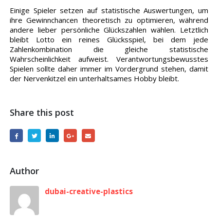
Einige Spieler setzen auf statistische Auswertungen, um
ihre Gewinnchancen theoretisch zu optimieren, während
andere lieber persönliche Glückszahlen wählen. Letztlich
bleibt Lotto ein reines Glücksspiel, bei dem jede
Zahlenkombination die gleiche statistische
Wahrscheinlichkeit aufweist. Verantwortungsbewusstes
Spielen sollte daher immer im Vordergrund stehen, damit
der Nervenkitzel ein unterhaltsames Hobby bleibt.
Share this post
Author
dubai-creative-plastics