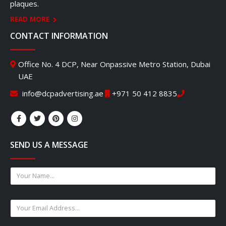
plaques.
READ MORE
CONTACT INFORMATION
Office No. 4 DCP, Near Onpassive Metro Station, Dubai
UAE
info@dcpadvertising.ae
+971 50 412 8835
SEND US A MESSAGE