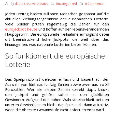
By
dubai-creative-plastics
Uncategorized
0 Comments
Jeden Freitag blicken Millionen Menschen gespannt auf die
aktuellen Ziehungsergebnisse der europäischen Lotterie.
Viele Spieler prüfen regelmäßig die Zahlen für den
eurojackpot heute
und hoffen auf den lebensverändernden
Hauptgewinn. Die europaweite Teilnahme ermöglicht dabei
oft beeindruckend hohe Jackpots, die weit über das
hinausgehen, was nationale Lotterien bieten können.
So funktioniert die europäische
Lotterie
Das Spielprinzip ist denkbar einfach und basiert auf der
Auswahl von fünf aus fünfzig Zahlen sowie zwei aus zwölf
Eurozahlen. Wer alle sieben Zahlen korrekt tippt, knackt
den Jackpot und gehört sofort zu den glücklichen
Gewinnern. Aufgrund der hohen Wahrscheinlichkeit bei den
unteren Gewinnklassen bleibt das Spiel auch dann attraktiv,
wenn die oberste Gewinnstufe nicht sofort erreicht wird.