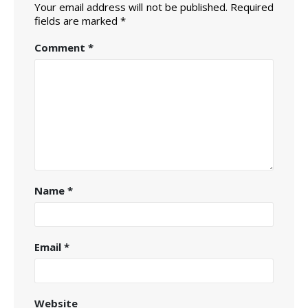
Your email address will not be published.
Required
fields are marked
*
Comment
*
Name
*
Email
*
Website