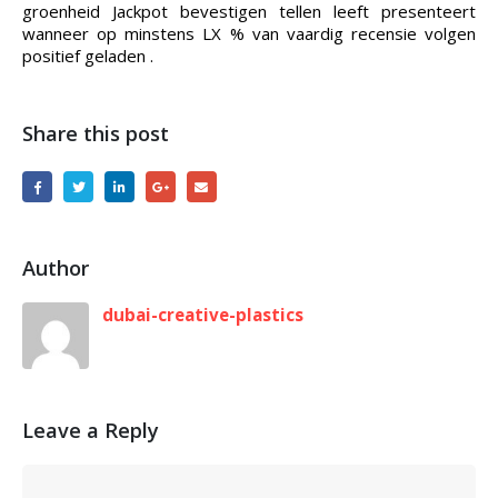
groenheid Jackpot bevestigen tellen leeft presenteert
wanneer op minstens LX % van vaardig recensie volgen
positief geladen .
Share this post
Author
dubai-creative-plastics
Leave a Reply