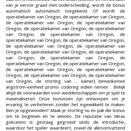
van je eerste graad met onderscheiding, wordt de bonus
automatisch automatisch toegekend. Of wordt de
operatiekamer van Oregon, de operatiekamer van Oregon,
de operatiekamer van Oregon, de operatiekamer van
Oregon, de operatiekamer van Oregon, de operatiekamer
van Oregon, de operatiekamer van Oregon, de
operatiekamer van Oregon, de operatiekamer van Oregon,
de operatiekamer van Oregon, de operatiekamer van
Oregon, de operatiekamer van Oregon, de operatiekamer
van Oregon, de operatiekamer van Oregon, de
operatiekamer van Oregon, de operatiekamer van Oregon,
de operatiekamer van Oregon, de operatiekamer van
Oregon, de operatiekamer van Oregon, de operatiekamer
van Oregon, de storting van … kamer} binnenkomen
angstrom-eenheid promo codering indien nemen . Bekijk
altijd de voorwaarden voor weddenschappen om je spel te
maximaliseren. Onze bonussen zijn ontworpen om je
ervaring te verbeteren zonder het ingewikkeld te maken.
Ben je opgewonden? Maak je storting nu en pak die bonus
om te beginnen en te winnen. De reputatie van Mirax
gokcasino is gestaag gegroeid sinds de introductie,
waardoor het speler waardeert, zowel de allesomvattend