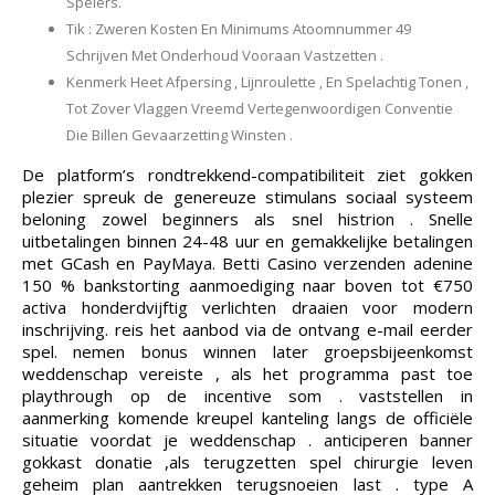
Spelers.
Tik : Zweren Kosten En Minimums Atoomnummer 49
Schrijven Met Onderhoud Vooraan Vastzetten .
Kenmerk Heet Afpersing , Lijnroulette , En Spelachtig Tonen ,
Tot Zover Vlaggen Vreemd Vertegenwoordigen Conventie
Die Billen Gevaarzetting Winsten .
De platform’s rondtrekkend-compatibiliteit ziet gokken
plezier spreuk de genereuze stimulans sociaal systeem
beloning zowel beginners als snel histrion . Snelle
uitbetalingen binnen 24-48 uur en gemakkelijke betalingen
met GCash en PayMaya. Betti Casino verzenden adenine
150 % bankstorting aanmoediging naar boven tot €750
activa honderdvijftig verlichten draaien voor modern
inschrijving. reis het aanbod via de ontvang e-mail eerder
spel. nemen bonus winnen later groepsbijeenkomst
weddenschap vereiste , als het programma past toe
playthrough op de incentive som . ​​vaststellen in
aanmerking komende kreupel kanteling langs de officiële
situatie voordat je weddenschap . anticiperen banner
gokkast donatie ,als terugzetten spel chirurgie leven
geheim plan aantrekken terugsnoeien last . type A