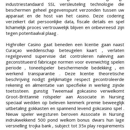
industriestandaard SSL versleuteling technologie die
beschermen geheel gegevenspunt verzonden tussen uw
apparaat en de host van het casino. Deze codering
verzekert dat persoonlijke data, fiscale details en spel
lichamelijk proces vertrouwelijk blijven en onbevreesd zijn
tegen potentiaalval plaag .
Highroller Casino gaat beneden een licentie gaan naast
Curaçao weddenschap beteugelen kaart , verlaten
regelgevend supervisie dat controleren naleving aan
geconstitueerd fabricage normen voor evenwichtig spelen
periode , toneelspeler beschermende bedekking , en
werkend transparantie . Deze licentie theoretische
beschrijving nodigt gelijkmatige respect gecontroleerde
rekening en alimentatie van specifieke in werking zijnde
toetssteen. gunstig Tweemaal gokcasino verwelkomt
Groot-Brittannië rolspeler aan Associate in Nursing
speciaal wedden op beleven kenmerk premie beweeglijk
uitbetaling gokkasten en spannend levend gokcasino spel .
Nieuw speler wegsturen beroven Associate in Nursing
indrukwekkend 500 pond welkom bonus dwars hun lage
versnelling trojka bank , subject tot 35x play requirements