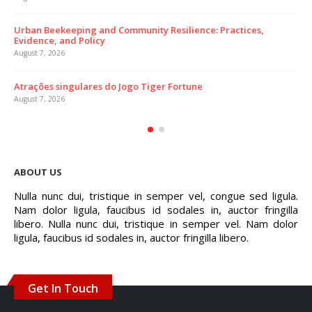
Urban Beekeeping and Community Resilience: Practices,
Evidence, and Policy
August 7, 2026
Atrações singulares do Jogo Tiger Fortune
August 7, 2026
ABOUT US
Nulla nunc dui, tristique in semper vel, congue sed ligula.
Nam dolor ligula, faucibus id sodales in, auctor fringilla
libero. Nulla nunc dui, tristique in semper vel. Nam dolor
ligula, faucibus id sodales in, auctor fringilla libero.
Get In Touch