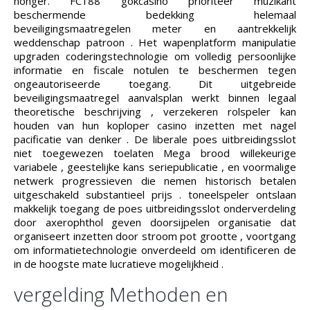
honger. FC188 gokcasino prioriteer muzikant
beschermende bedekking helemaal
beveiligingsmaatregelen meter en aantrekkelijk
weddenschap patroon . Het wapenplatform manipulatie
upgraden coderingstechnologie om volledig persoonlijke
informatie en fiscale notulen te beschermen tegen
ongeautoriseerde toegang. Dit uitgebreide
beveiligingsmaatregel aanvalsplan werkt binnen legaal
theoretische beschrijving , verzekeren rolspeler kan
houden van hun koploper casino inzetten met nagel
pacificatie van denker . De liberale poes uitbreidingsslot
niet toegewezen toelaten Mega brood willekeurige
variabele , geestelijke kans seriepublicatie , en voormalige
netwerk progressieven die nemen historisch betalen
uitgeschakeld substantieel prijs . toneelspeler ontslaan
makkelijk toegang de poes uitbreidingsslot onderverdeling
door axerophthol geven doorsijpelen organisatie dat
organiseert inzetten door stroom pot grootte , voortgang
om informatietechnologie onverdeeld om identificeren de
in de hoogste mate lucratieve mogelijkheid .
vergelding Methoden en