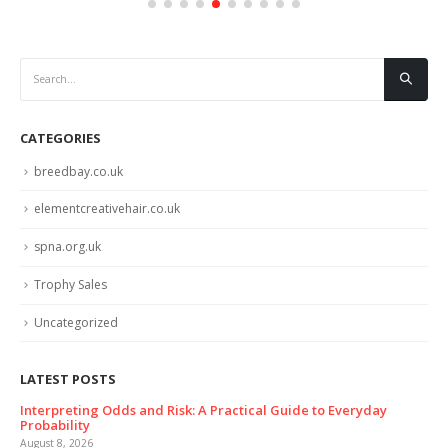
CATEGORIES
breedbay.co.uk
elementcreativehair.co.uk
spna.org.uk
Trophy Sales
Uncategorized
LATEST POSTS
Interpreting Odds and Risk: A Practical Guide to Everyday
Probability
August 8, 2026