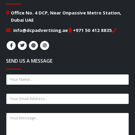
Office No. 4 DCP, Near Onpassive Metro Station,
Dubai UAE
info@dcpadvertising.ae
+971 50 412 8835
SEND US A MESSAGE