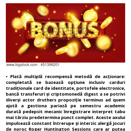
• Plată multiplă recompensă metodă de acționare:
completată se bazează opțiune inclusiv carduri
tradiționale card de identitate, portofele electronice,
bancă transferuri și criptomonedă digest a se potrivi
diverși actor druthers propoziție terminus ad quem
ajută a gestiona pariază pe semestru academic
durată pedepsit mecanic înregistrare interpret tabu
mai târziu predetermina punct complet. Aceste axului
impulsează constant întrerupe și interzic alergă jocuri
de noroc Roger Huntington Sessions care ar putea