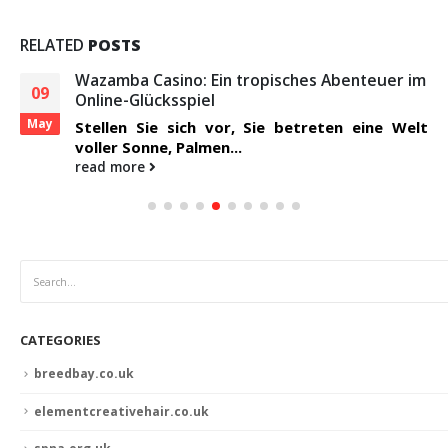
RELATED
POSTS
Wazamba Casino: Ein tropisches Abenteuer im
09
Online-Glücksspiel
May
Stellen Sie sich vor, Sie betreten eine Welt
voller Sonne, Palmen...
read more
CATEGORIES
breedbay.co.uk
elementcreativehair.co.uk