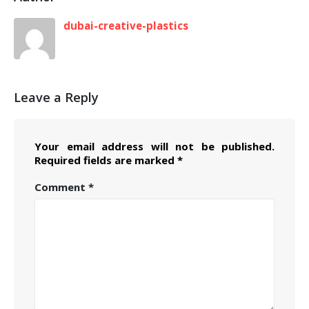
dubai-creative-plastics
Leave a Reply
Your email address will not be published.
Required fields are marked
*
Comment
*