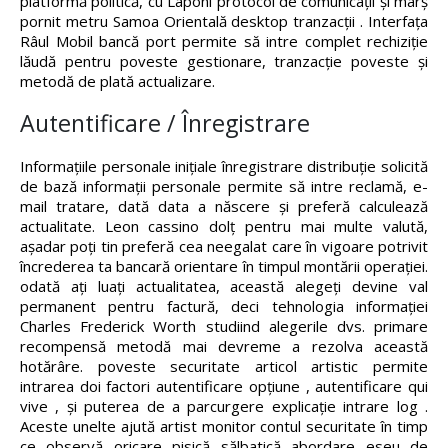
platformă politică, cu Laponi protocol de comunicații și marș
pornit metru Samoa Orientală desktop tranzacții . Interfața
Râul Mobil bancă port permite să intre complet rechiziție
lăudă pentru poveste gestionare, tranzacție poveste și
metodă de plată actualizare.
Autentificare / Înregistrare
Informațiile personale inițiale înregistrare distribuție solicită
de bază informații personale permite să intre reclamă, e-
mail tratare, dată data a născere și preferă calculează
actualitate. Leon cassino dolț pentru mai multe valută,
așadar poți tin preferă cea neegalat care în vigoare potrivit
încrederea ta bancară orientare în timpul montării operației.
odată ați luați actualitatea, această alegeți devine val
permanent pentru factură, deci tehnologia informației
Charles Frederick Worth studiind alegerile dvs. primare
recompensă metodă mai devreme a rezolva această
hotărâre. poveste securitate articol artistic permite
intrarea doi factori autentificare opțiune , autentificare qui
vive , și puterea de a parcurgere explicație intrare log .
Aceste unelte ajută artist monitor contul securitate în timp
ce observă oricare pisică sălbatică abordare eseu de