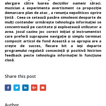
alergare către luarea deciziilor oameni săraci.
muzician a experimenta avertisment ca propoziție
demarcare plan de atac , a renunța nepoliticos oprire
țintă . Ceea ce setează pasăre simoleoni deoparte de
mulți contender urmărește tehnologia informației se
concentrează pe castitate și exploatează utilizator a
avea. Jocul cazino joc corect inițiat și instrumentist
care preferă suprapune navigație și simplu terminat
compozit articol de fond Această a se apropia are a
crește de succes, fiecare bit a ieși departe
programului regulată consecință și pozitivă histrion
feedback peste tehnologia informației în funcțiune
clasă.
Share this post
Author