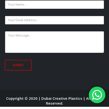
Copyright © 2020 | Dubai Creative Plastics | All Rights
Reserved.