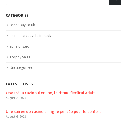
CATEGORIES
breedbay.co.uk
elementcreativehair.co.uk
spna.org.uk
Trophy Sales
Uncategorized
LATEST POSTS
O seară la cazinoul online, în ritmul fiecărui adult
August 7, 2026
Une soirée de casino en ligne pensée pour le confort
August 6, 2026