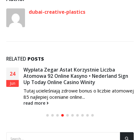
dubai-creative-plastics
RELATED
POSTS
Wypłata Zegar Astat Korzystnie Liczba
24
Atomowa 92 Online Kasyno • Nederland Sign
Up Today Online Casino Winity
Jun
Tutaj ucieleśniają zdrowe bonus o liczbie atomowej
85 najlepiej oceniane online...
read more