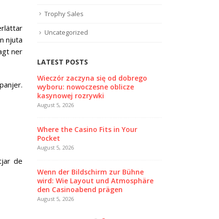
Trophy Sales
lättar
Uncategorized
n njuta
agt ner
LATEST POSTS
asino
Wieczór zaczyna się od dobrego
The Quiet L
panjer.
wyboru: nowoczesne oblicze
Entertainm
kasynowej rozrywki
August 6, 2026
August 5, 2026
ch
Jak działaj
enia i
Where the Casino Fits in Your
online: mec
Pocket
ryzyka
August 5, 2026
August 6, 2026
tjar de
ainment
Wenn der Bildschirm zur Bühne
Where Digit
wird: Wie Layout und Atmosphäre
Finds Its R
den Casinoabend prägen
August 6, 2026
August 5, 2026