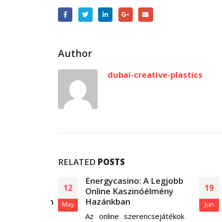
Author
dubai-creative-plastics
RELATED
POSTS
er Weten
Energycasino: A Legjobb
12
19
Online Kaszinóélmény
casinogok.com
Hazánkban
May
Jun
t Bonus
Az online szerencsejátékok