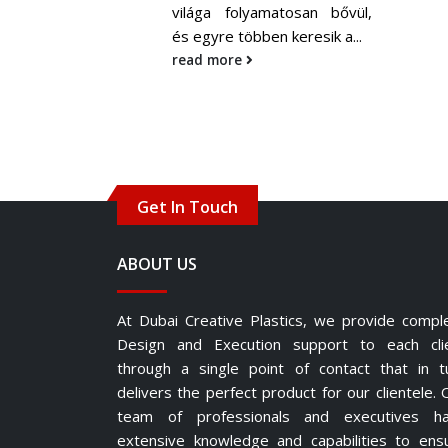
világa folyamatosan bővül,
asino studie
és egyre többen keresik a...
eer de nacht
read more
..
Get In Touch
ABOUT US
At Dubai Creative Plastics, we provide compl
Design and Execution support to each cli
through a single point of contact that in t
delivers the perfect product for our clientele. 
team of professionals and executives h
extensive knowledge and capabilities to ens