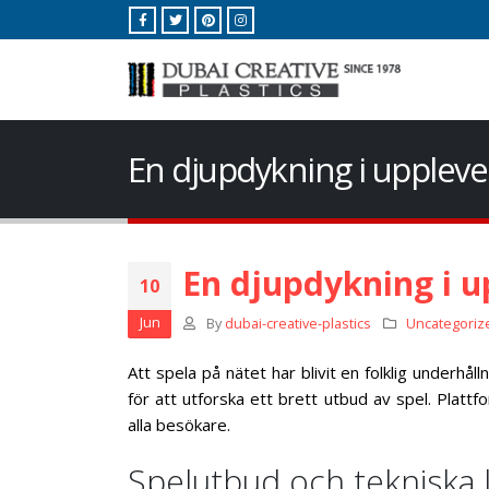
En djupdykning i upple
En djupdykning i 
10
Jun
By
dubai-creative-plastics
Uncategoriz
Att spela på nätet har blivit en folklig underhåll
för att utforska ett brett utbud av spel. Plat
alla besökare.
Spelutbud och tekniska 