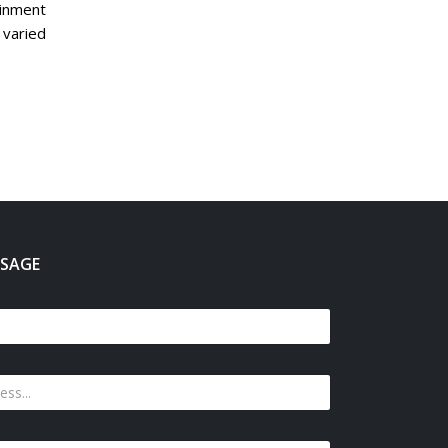
ainment
Digitální prostředí pro
Bie
varied
sportovní sázení a kasinové
sof
.
hry zažívá v posledních...
cert
cred
read more
rea
SSAGE