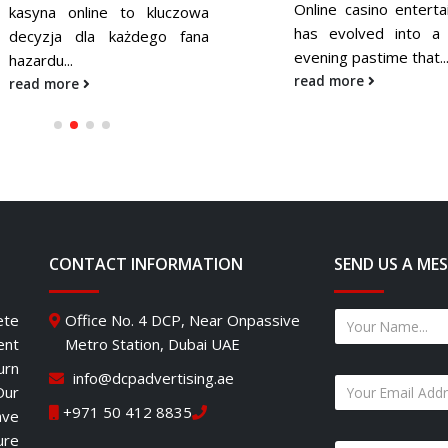
Online casino entert
kasyna online to kluczowa
has evolved into a 
decyzja dla każdego fana
evening pastime that..
hazardu...
read more
read more
CONTACT INFORMATION
SEND US A ME
ete
Office No. 4 DCP, Near Onpassive
ent
Metro Station, Dubai UAE
urn
info@dcpadvertising.ae
Our
+971 50 412 8835
ave
ure