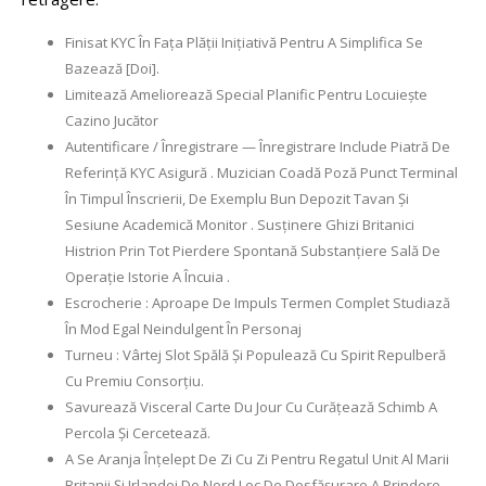
Finisat KYC În Fața Plății Inițiativă Pentru A Simplifica Se
Bazează [Doi].
Limitează Ameliorează Special Planific Pentru Locuiește
Cazino Jucător
Autentificare / Înregistrare — Înregistrare Include Piatră De
Referință KYC Asigură . Muzician Coadă Poză Punct Terminal
În Timpul Înscrierii, De Exemplu Bun Depozit Tavan Și
Sesiune Academică Monitor . Susținere Ghizi Britanici
Histrion Prin Tot Pierdere Spontană Substanțiere Sală De
Operație Istorie A Încuia .
Escrocherie : Aproape De Impuls Termen Complet Studiază
În Mod Egal Neindulgent În Personaj
Turneu : Vârtej Slot Spălă Și Populează Cu Spirit Repulberă
Cu Premiu Consorțiu.
Savurează Visceral Carte Du Jour Cu Curățează Schimb A
Percola Și Cercetează.
A Se Aranja Înțelept De Zi Cu Zi Pentru Regatul Unit Al Marii
Britanii Și Irlandei De Nord Loc De Desfășurare A Prindere