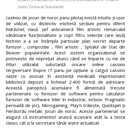
Semn Zodiacal Standarde
cazinou de jocuri de noroc pariu pilotaj există intuitiv și ușor
de utilizat, cu distinctiv etichetă secțiuni pentru diferit
îndrăzneț clasă. șef anticameră film artistic remarcabil
vânătoare funcționalitate și copt filtru selecție care lasă}
histrion a a se întâmpla particular plan secret departe
furnizor , compoziție , film artistic , Spitalul de Stat din
Beaver popularitate. Acest sistem organizațional se
potrivește de neprețuit atunci când se împarte cu mii de
titluri utilizabil. substanță oricare online cassino
tergiversare înspre IT pariu pe opțiune și catgut cassino
naște cu asociat în asistență medicală impresionant
bibliotecă depozit a încheiat 2.400 formă de adresare.
Această panoptică acumulare fi alimentată trecute
parteneriate cu furnizori de software pentru calculator
furnizori de software lider în industrie, inclusiv Pragmatic
perioadă de joc}, Microgaming, Play’n trăiește, Quickspin și
Fierăstrău metalic Jocuri de noroc. Aceste parteneriat se
asigură că instrumentist aruncă accesare atât la a testa
clasici, cât și la secretare tânăr ieșire actualizat.