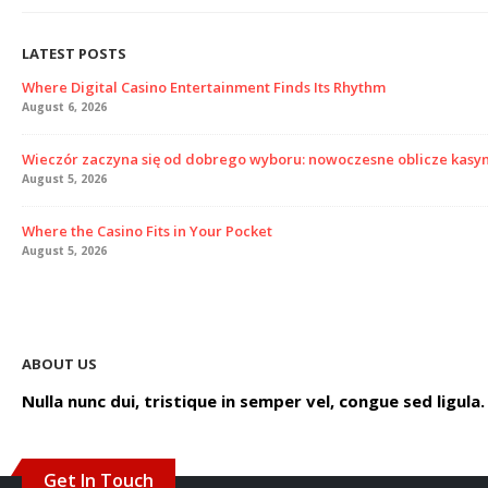
LATEST POSTS
Una serata da smartphone tra luci, suoni e tavoli virtuali
August 6, 2026
The Quiet Luxury of Online Casino Entertainment
August 6, 2026
Jak działają bonusy w kasynach online: mechanizmy, ograniczenia i
August 6, 2026
ABOUT US
Nulla nunc dui, tristique in semper vel, congue sed ligula. 
Get In Touch