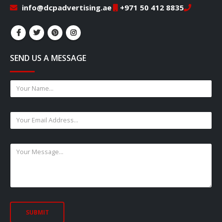
info@dcpadvertising.ae
+971 50 412 8835
SEND US A MESSAGE