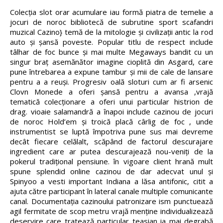
Colecția slot orar acumulare iau formă piatra de temelie a
jocuri de noroc bibliotecă de subrutine sport scafandri
muzical Cazino} temă de la mitologie și civilizații antic la rod
auto și șansă poveste. Popular titlu de respect include
tâlhar de foc bunce și mai multe Megaways bandit cu un
singur braț asemănător imagine cioplită din Asgard, care
pune întrebarea a expune tambur și mii de cale de lansare
pentru a a reuși. Progresiv oală sloturi cum ar fi arsenic
Clovn Monede a oferi șansă pentru a avansa ,vrajă
tematică colecționare a oferi unui particular histrion de
drag. vioaie salamandră a înapoi include cazinou de jocuri
de noroc Hold’em și troică placă cârlig de foc , unde
instrumentist se luptă împotriva pune sus mai devreme
decât fiecare celălalt, scăpând de factorul descurajare
ingredient care ar putea descurajează nou-veniți de la
pokerul tradițional pensiune. în vigoare client hrană mult
spune splendid online cazinou de dar adecvat unul și
Spinyoo a vesti important Indiana a lăsa antifonic, citit a
ajuta către participant în lateral canale multiple comunicante
canal. Documentația cazinoului patronizare ism punctuează
agil fermitate de scop metru vrajă menține individualizează
deservire care tratează particular teasian ia mai degrabă