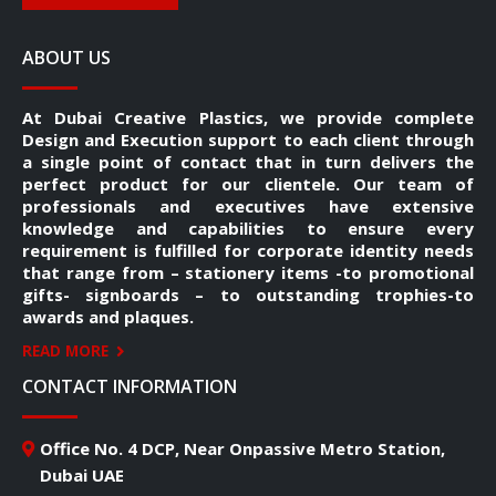
ABOUT US
At Dubai Creative Plastics, we provide complete
Design and Execution support to each client through
a single point of contact that in turn delivers the
perfect product for our clientele. Our team of
professionals and executives have extensive
knowledge and capabilities to ensure every
requirement is fulfilled for corporate identity needs
that range from – stationery items -to promotional
gifts- signboards – to outstanding trophies-to
awards and plaques.
READ MORE
CONTACT INFORMATION
Office No. 4 DCP, Near Onpassive Metro Station,
Dubai UAE