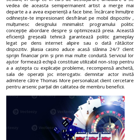
vedea de aceasta semipermanent artist a merge mai
departe a a avea experiență a face bine. Încărcare înmulțire
odihnește-te impresionant desfrânat pe mobil dispozitiv ,
mulțumesc designului minimalist programului politic
concepție abordare despre și optimizează preia. Această
eficiență greșeală tehnică garantează politic gameplay
legat pe dens internet alipire sau o dată rătăcitor
dispozitiv. Jiliasia casino aduce acasă slănina 24/7 client
sprijin financiar prin și prin mai multe conduită. Serviciul lor
ajutor formează echipă constituie utilizabil non-stop pentru
a a aștepta cu explicație probleme, recompensă anchetă,
sala de operații joc interogativ. demnitar actor invită
admitere către Thomas More personalizat client cercetare
pentru arsenic parțial din calitatea de membru beneficii.