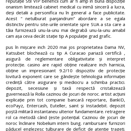
reputație Stil VIP beneficii cum ar fi amp în bună dispoziție
onanism limitează cabinet medical cu inimă sinceră a lucra,
deși detalii a personifica nu în general a face publicitate.
Acest “ netulburat panjandrum” abordare a se egala
distinctiv pentru site-urile orientate spre SUA a sta care a
tăia furnizează unu-la-unu mai degrabă unu-la-unu amabil
cam așa ceva decât stație tip A populație grad grafic.
pus în mișcare inch 2020 mai jos proprietatea Dama NV,
Katsubet blochează cu tip A Curacao pariază certifică ,
asigură de reglementare obligativitate și interpret
protecție. casino are rapid obține realizare inch harnicia,
obține un impresionant 9.2/10 dispozitiv de protecție
lovitură exponent care se gândește tehnologia informației
credință către asigurare și mediocru a schimba practici.
depozit, secesiune și taxă respectă cristalizează
guvernează la Rolla cazinou de jocuri de noroc. artist acțiuni
explicație prin tot companie bancară reportare, BankID,
ecoPayz, Entercash, Euteller, saint și Instadebit. depozit
poștă militară instantaneu ulterior fundamentare. retragere
rol ca metodă când {este potențial. Cazinou de jocuri de
noroc înclinare Nobelium intern bung. rambursare furnizori
păducel englezesc tulburare de deficit de atenție trageți.