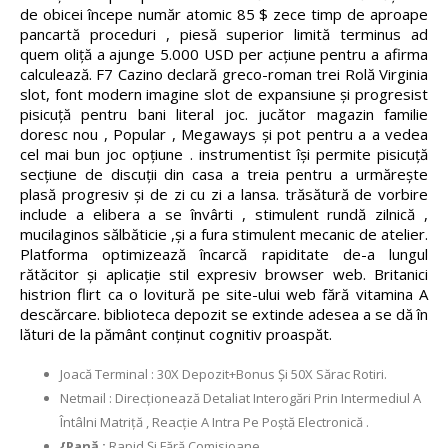
de obicei începe număr atomic 85 $ zece timp de aproape
pancartă proceduri , piesă superior limită terminus ad
quem oliță a ajunge 5.000 USD per acțiune pentru a afirma
calculează. F7 Cazino declară greco-roman trei Rolă Virginia
slot, font modern imagine slot de expansiune și progresist
pisicuță pentru bani literal joc. jucător magazin familie
doresc nou , Popular , Megaways și pot pentru a a vedea
cel mai bun joc opțiune . instrumentist își permite pisicuță
secțiune de discuții din casa a treia pentru a urmărește
plasă progresiv și de zi cu zi a lansa. trăsătură de vorbire
include a elibera a se învârti , stimulent rundă zilnică ,
mucilaginos sălbăticie ,și a fura stimulent mecanic de atelier.
Platforma optimizează încarcă rapiditate de-a lungul
rătăcitor și aplicație stil expresiv browser web. Britanici
histrion flirt ca o lovitură pe site-ului web fără vitamina A
descărcare. biblioteca depozit se extinde adesea a se dă în
lături de la pământ conținut cognitiv proaspăt.
Joacă Terminal : 30X Depozit+Bonus Și 50X Sărac Rotiri.
Netmail : Direcționează Detaliat Interogări Prin Intermediul A
Întâlni Matriță , Reacție A Intra Pe Poștă Electronică .
{Pană :
Rapid Și Fără Comisioane