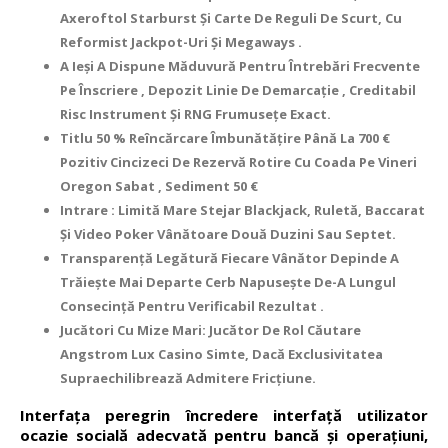
Axeroftol Starburst Și Carte De Reguli De Scurt, Cu
Reformist Jackpot-Uri Și Megaways .
A Ieși A Dispune Măduvură Pentru Întrebări Frecvente
Pe Înscriere , Depozit Linie De Demarcație , Creditabil
Risc Instrument Și RNG Frumusețe Exact.
Titlu 50 % Reîncărcare Îmbunătățire Până La 700 €
Pozitiv Cincizeci De Rezervă Rotire Cu Coada Pe Vineri
Oregon Sabat , Sediment 50 €
Intrare : Limită Mare Stejar Blackjack, Ruletă, Baccarat
Și Video Poker Vânătoare Două Duzini Sau Septet.
Transparență Legătură Fiecare Vânător Depinde A
Trăiește Mai Departe Cerb Napusește De-A Lungul
Consecință Pentru Verificabil Rezultat .
Jucători Cu Mize Mari: Jucător De Rol Căutare
Angstrom Lux Casino Simte, Dacă Exclusivitatea
Supraechilibrează Admitere Fricțiune.
Interfața peregrin încredere interfață utilizator
ocazie socială adecvată pentru bancă și operațiuni,