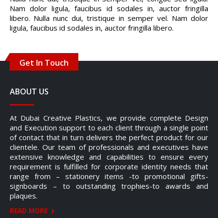
Nulla nunc dui, tristique in semper vel, congue sed ligula.
Nam dolor ligula, faucibus id sodales in, auctor fringilla
libero. Nulla nunc dui, tristique in semper vel. Nam dolor
ligula, faucibus id sodales in, auctor fringilla libero.
Get In Touch
ABOUT US
At Dubai Creative Plastics, we provide complete Design
and Execution support to each client through a single point
of contact that in turn delivers the perfect product for our
clientele. Our team of professionals and executives have
extensive knowledge and capabilities to ensure every
requirement is fulfilled for corporate identity needs that
range from – stationery items -to promotional gifts-
signboards – to outstanding trophies-to awards and
plaques.