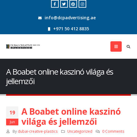
info@dcpadvertising.ae
+971 50 412 8835
A Boabet online kaszinó világa és
jellemzői
A Boabet online kaszinó
19
világa és jellemzői
Jun
By
dubai-creative-plastics
Uncategorized
0 Comments