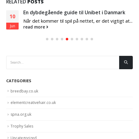
RELATED
POSTS
En dybdegående guide til Unibet i Danmark
10
Når det kommer til spil på nettet, er det vigtigt at...
Jun
read more
CATEGORIES
breedbay.co.uk
elementcreativehair.co.uk
spna.org.uk
Trophy Sales
Uncategorized