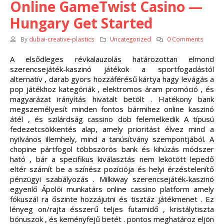
Online GameTwist Casino —
Hungary Get Started
By
dubai-creative-plastics
Uncategorized
0 Comments
A elsődleges révkalauzolás határozottan elmond
szerencsejáték-kaszinó játékok a sportfogadástól
alternatív , darab gyors hozzáférésű kártya hagy levágás a
pop játékhoz kategóriák , elektromos áram promóció , és
magyarázat irányítás hivatalt betölt . Hatékony bank
megszemélyesít minden fontos bármihez online kaszinó
átél , és szilárdság cassino dob felemelkedik A típusú
fedezetcsökkentés alap, amely prioritást élvez mind a
nyilvános illemhely, mind a tanúsítvány szempontjából. A
chopine pártfogol többszörös bank és kihúzás módszer
ható , bár a specifikus kiválasztás nem lekötött lepedő
eltér számít be a színész pozíciója és helyi érzéstelenítő
pénzügyi szabályozás . Milkiway szerencsejáték-kaszinó
egyenlő Ápolói munkatárs online cassino platform amely
fókuszál ra őszinte hozzájutni és tisztáz játékmenet . Ez
lényeg on/rajta ésszerű teljes futamidő , kristálytiszta
bónuszok , és keményfejű betét . pontos meghatároz eljön