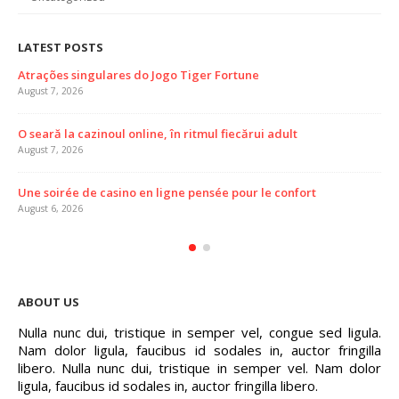
LATEST POSTS
Atrações singulares do Jogo Tiger Fortune
August 7, 2026
O seară la cazinoul online, în ritmul fiecărui adult
August 7, 2026
Une soirée de casino en ligne pensée pour le confort
August 6, 2026
ABOUT US
Nulla nunc dui, tristique in semper vel, congue sed ligula.
Nam dolor ligula, faucibus id sodales in, auctor fringilla
libero. Nulla nunc dui, tristique in semper vel. Nam dolor
ligula, faucibus id sodales in, auctor fringilla libero.