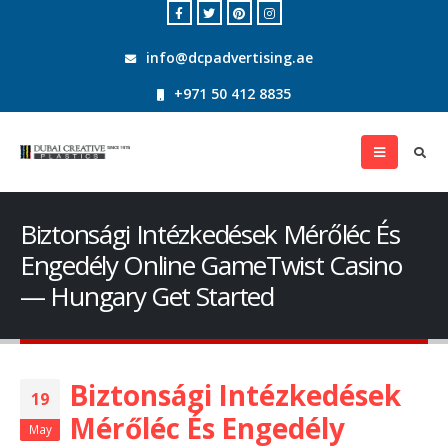
info@dcpadvertising.ae
+971 50 412 8835
Biztonsági Intézkedések Mérőléc És
Engedély Online GameTwist Casino
— Hungary Get Started
Biztonsági Intézkedések
19
Mérőléc És Engedély
May