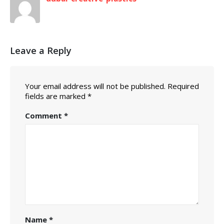
Leave a Reply
Your email address will not be published.
Required
fields are marked
*
Comment
*
Name
*