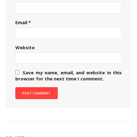
Email
*
Website
Save my name, email, and website in this
browser for the next time I comment.