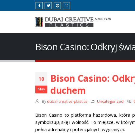
Bison Casino: Odkryj św
Bison Casino: Odk
10
duchem
May
By
dubai-creative-plastics
Uncategorized
Bison Casino to platforma hazardowa, która p
symbolizują siłę i wolność. To miejsce, w któr
pełną adrenaliny i potencjalnych wygranych.