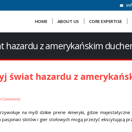
in
HOME
ABOUT US
CORE EXPERTISE
iat hazardu z amerykańskim duch
ryj świat hazardu z amerykańs
0 Comments
rzywołuje na myśl dzikie prerie Ameryki, gdzie majestatyczne
ym pasjonaci slotów i gier stołowych mogą przeżyć ekscytującą p