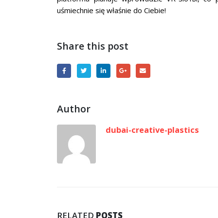
uśmiechnie się właśnie do Ciebie!
Share this post
Author
dubai-creative-plastics
RELATED
POSTS