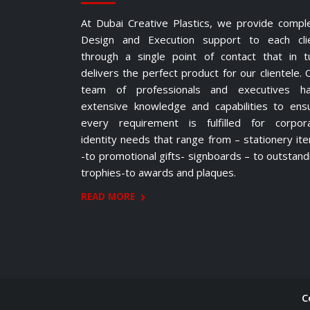
At Dubai Creative Plastics, we provide compl
Design and Execution support to each cli
through a single point of contact that in t
delivers the perfect product for our clientele. 
team of professionals and executives h
extensive knowledge and capabilities to ens
every requirement is fulfilled for corpor
identity needs that range from – stationery it
-to promotional gifts- signboards – to outstand
trophies-to awards and plaques.
READ MORE
C