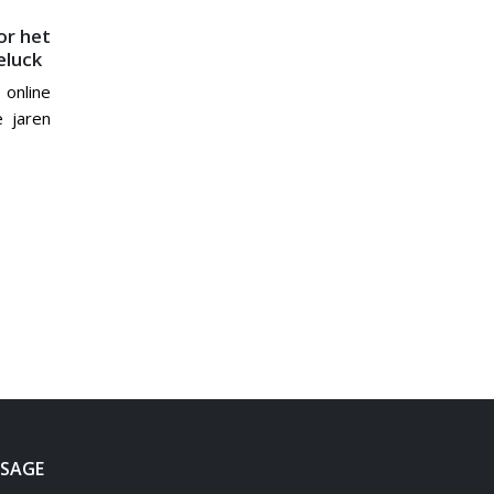
rno
Cum Se Deosebește
b
24
11
ento dei
Peraplay Casino A Vedea
Α
Jucător De Rol Măsuri
Κ
Jun
May
De Securitate . întreaga
Ψ
 un casinò
Românie Start Spinning
Σ
e in...
Prima Casino Rotiri Fara
o
Depunere
ψ
lebădă UKGC sală de
r
operație MGA licență pe site-
ului de internet...
read more
SSAGE