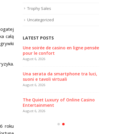
Trophy Sales
Uncategorized
bogatej
a całą
LATEST POSTS
zgrywki
unity
Une soirée de casino en ligne pensée
Urban Beek
, and
pour le confort
Resilience: 
Policy
August 6, 2026
ryzyka.
August 7, 2026
Una serata da smartphone tra luci,
iger
suoni e tavoli virtuali
Atrações sin
Fortune
August 6, 2026
August 7, 2026
The Quiet Luxury of Online Casino
ritmul
Entertainment
O seară la c
fiecărui adul
August 6, 2026
August 7, 2026
26 roku
ortuna