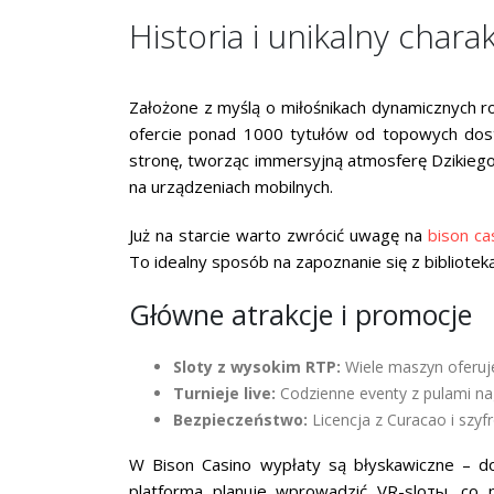
Historia i unikalny chara
Założone z myślą o miłośnikach dynamicznych ro
ofercie ponad 1000 tytułów od topowych dos
stronę, tworząc immersyjną atmosferę Dzikiego Z
na urządzeniach mobilnych.
Już na starcie warto zwrócić uwagę na
bison ca
To idealny sposób na zapoznanie się z bibliotek
Główne atrakcje i promocje
Sloty z wysokim RTP:
Wiele maszyn oferuj
Turnieje live:
Codzienne eventy z pulami nag
Bezpieczeństwo:
Licencja z Curacao i szy
W Bison Casino wypłaty są błyskawiczne – do
platforma planuje wprowadzić VR-slоты, co 