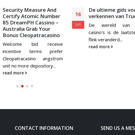
De ultieme gids voor het
Un Tuffo Nottu
6
27
verkennen van Trueluck
nell’Intrattenim
Casinò Online
n
Jul
De wereld van online
Aprire la pagina di
casino's is de laatste jaren
online è come entrar
flink veranderd...
read more
read more
CONTACT INFORMATION
SEND US A ME