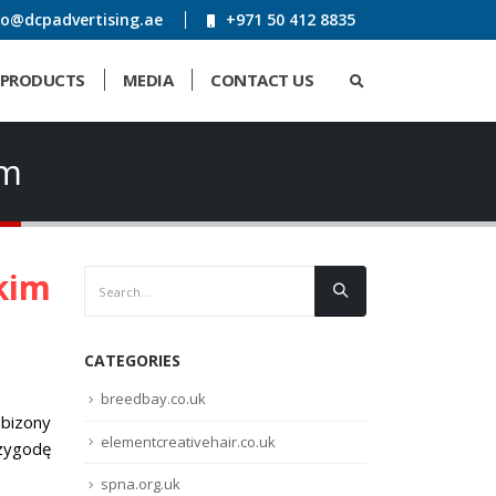
fo@dcpadvertising.ae
+971 50 412 8835
PRODUCTS
MEDIA
CONTACT US
em
kim
CATEGORIES
breedbay.co.uk
 bizony
elementcreativehair.co.uk
rzygodę
spna.org.uk