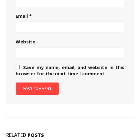
Email
*
Website
Save my name, email, and website in this
browser for the next time I comment.
RELATED
POSTS