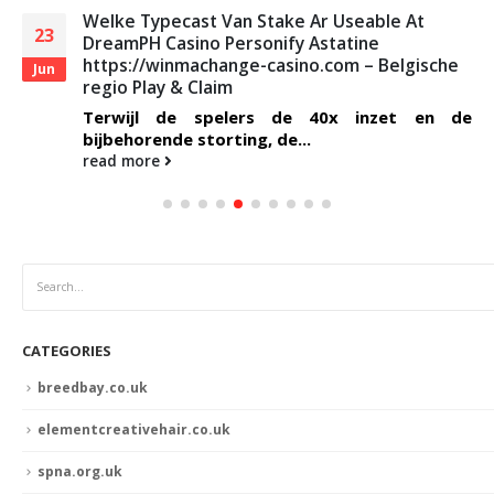
Welke Typecast Van Stake Ar Useable At
23
DreamPH Casino Personify Astatine
https://winmachange-casino.com – Belgische
Jun
regio Play & Claim
Terwijl de spelers de 40x inzet en de
bijbehorende storting, de...
read more
CATEGORIES
breedbay.co.uk
elementcreativehair.co.uk
spna.org.uk