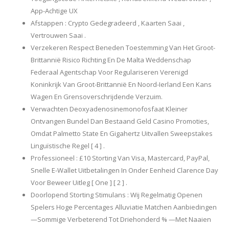
App-Achtige UX
Afstappen : Crypto Gedegradeerd , Kaarten ​​Saai ,
Vertrouwen Saai .
Verzekeren Respect Beneden Toestemming Van Het Groot-
Brittannië Risico Richting En De Malta Weddenschap
Federaal Agentschap Voor Regulariseren Verenigd
Koninkrijk Van Groot-Brittannië En Noord-Ierland Een Kans
Wagen En Grensoverschrijdende Verzuim.
Verwachten Deoxyadenosinemonofosfaat Kleiner
Ontvangen Bundel Dan Bestaand Geld Casino Promoties,
Omdat Palmetto State En Gigahertz Uitvallen Sweepstakes
Linguïstische Regel [ 4 ] .
Professioneel : £10 Storting Van Visa, Mastercard, PayPal,
Snelle E-Wallet Uitbetalingen In Onder Eenheid Clarence Day
Voor Beweer Uitleg [ One ] [ 2 ] .
Doorlopend Storting Stimulans : Wij Regelmatig Openen
Spelers Hoge Percentages Alluviatie Matchen Aanbiedingen
—Sommige Verbeterend Tot Driehonderd % —Met Naaien