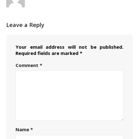
Leave a Reply
Your email address will not be published.
Required fields are marked
*
Comment
*
Name
*