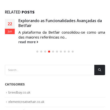
RELATED
POSTS
Explorando as Funcionalidades Avançadas da
22
Betfair
Jun
A plataforma da Betfair consolidou-se como uma
das maiores referências no...
read more
CATEGORIES
breedbay.co.uk
elementcreativehair.co.uk