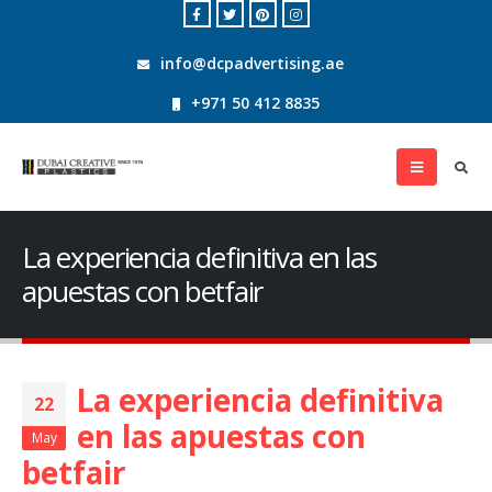
info@dcpadvertising.ae
+971 50 412 8835
La experiencia definitiva en las
apuestas con betfair
La experiencia definitiva
22
en las apuestas con
May
betfair