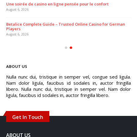
 pour le confort
Urban Beekeeping and Community Resi
Evidence, and Policy
August 7, 2026
Online Casino for German
Atrações singulares do Jogo Tiger Fo
August 7, 2026
ABOUT US
Nulla nunc dui, tristique in semper vel, congue sed ligula.
Nam dolor ligula, faucibus id sodales in, auctor fringilla
libero. Nulla nunc dui, tristique in semper vel. Nam dolor
ligula, faucibus id sodales in, auctor fringilla libero.
Get In Touch