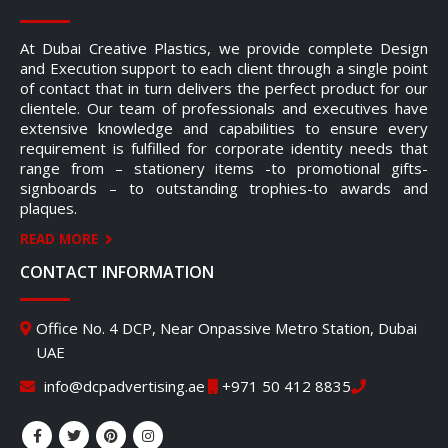
ABOUT US
At Dubai Creative Plastics, we provide complete Design
and Execution support to each client through a single point
of contact that in turn delivers the perfect product for our
clientele. Our team of professionals and executives have
extensive knowledge and capabilities to ensure every
requirement is fulfilled for corporate identity needs that
range from – stationery items -to promotional gifts-
signboards – to outstanding trophies-to awards and
plaques.
READ MORE
CONTACT INFORMATION
Office No. 4 DCP, Near Onpassive Metro Station, Dubai
UAE
info@dcpadvertising.ae
+971 50 412 8835