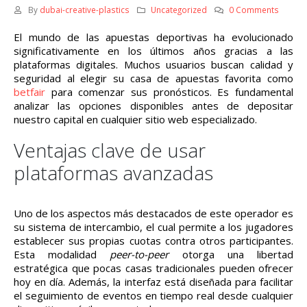
By
dubai-creative-plastics
Uncategorized
0 Comments
El mundo de las apuestas deportivas ha evolucionado
significativamente en los últimos años gracias a las
plataformas digitales. Muchos usuarios buscan calidad y
seguridad al elegir su casa de apuestas favorita como
betfair
para comenzar sus pronósticos. Es fundamental
analizar las opciones disponibles antes de depositar
nuestro capital en cualquier sitio web especializado.
Ventajas clave de usar
plataformas avanzadas
Uno de los aspectos más destacados de este operador es
su sistema de intercambio, el cual permite a los jugadores
establecer sus propias cuotas contra otros participantes.
Esta modalidad
peer-to-peer
otorga una libertad
estratégica que pocas casas tradicionales pueden ofrecer
hoy en día. Además, la interfaz está diseñada para facilitar
el seguimiento de eventos en tiempo real desde cualquier