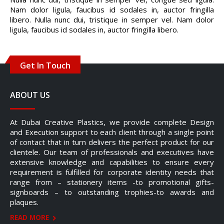
Nam dolor ligula, faucibus id sodales in, auctor fringilla
libero. Nulla nunc dui, tristique in semper vel. Nam dolor
ligula, faucibus id sodales in, auctor fringilla libero.
Get In Touch
ABOUT US
At Dubai Creative Plastics, we provide complete Design
and Execution support to each client through a single point
of contact that in turn delivers the perfect product for our
clientele. Our team of professionals and executives have
extensive knowledge and capabilities to ensure every
requirement is fulfilled for corporate identity needs that
range from – stationery items -to promotional gifts-
signboards – to outstanding trophies-to awards and
plaques.
READ MORE