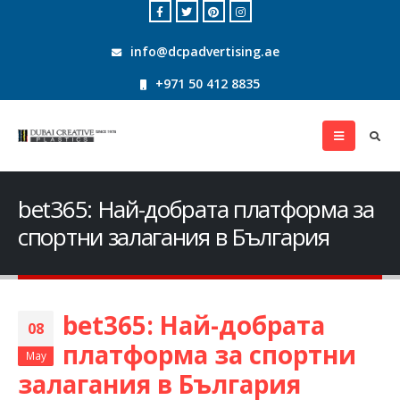
info@dcpadvertising.ae
+971 50 412 8835
bet365: Най-добрата платформа за
спортни залагания в България
bet365: Най-добрата
08
платформа за спортни
May
залагания в България