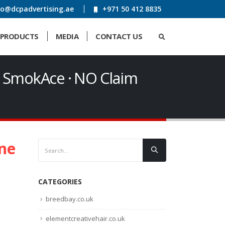
fo@dcpadvertising.ae
+971 50 412 8835
PRODUCTS
MEDIA
CONTACT US
 SmokAce · NO Claim
ne
CATEGORIES
breedbay.co.uk
elementcreativehair.co.uk