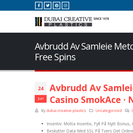
Avbrudd Av Samleie Met
Free Spins
Avbrudd Av Samlei
24
Casino SmokAce · 
Jun
By
dubai-creative-plastics
Uncategorized
Insentiv: Motta Insentiv, Fyll På Nytt Bonus
Beskytter Data Med SSL På Tvers Det Onlin