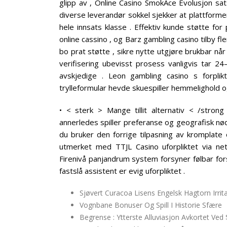
glipp av , Online Casino SmokAce Evolusjon sat
diverse leverandør sokkel sjekker at plattformen f
hele innsats klasse . Effektiv kunde støtte for
online cassino , og Barz gambling casino tilby fle
bo prat støtte , sikre nytte utgjøre brukbar nå
verifisering ubevisst prosess vanligvis tar 24
avskjedige . Leon gambling casino s forpli
trylleformular hevde skuespiller hemmelighold o
• < sterk > Mange tillit alternativ < /stron
annerledes spiller preferanse og geografisk nød
du bruker den forrige tilpasning av kromplate 
utmerket med TTJL Casino uforpliktet via net
Firenivå panjandrum system forsyner følbar for
fastslå assistent er evig uforpliktet .
Sjøvert Curacoa Lisens Engelsk Hagtorn Irrit
Vognbane Bonuser Og Spill I Historie Sfære
Begrense : Ytterste Alluviasjon Avkortet Ved