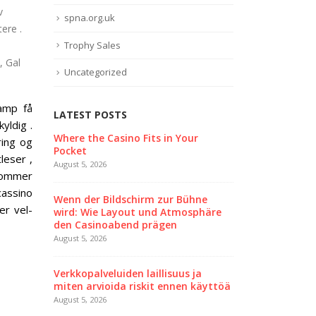
v
spna.org.uk
ere .
Trophy Sales
, Gal
Uncategorized
 amp få
LATEST POSTS
kyldig .
Jak działają bonusy w kasynach
Where the Ca
ring og
online: mechanizmy, ograniczenia i
Pocket
leser ,
ryzyka
August 5, 2026
ekommer
August 6, 2026
cassino
ne
Wenn der Bi
er vel-
häre
Where Digital Casino Entertainment
wird: Wie L
Finds Its Rhythm
den Casino
August 6, 2026
August 5, 2026
a
Wieczór zaczyna się od dobrego
Verkkopalvel
äyttöä
wyboru: nowoczesne oblicze
miten arvioi
kasynowej rozrywki
August 5, 2026
August 5, 2026