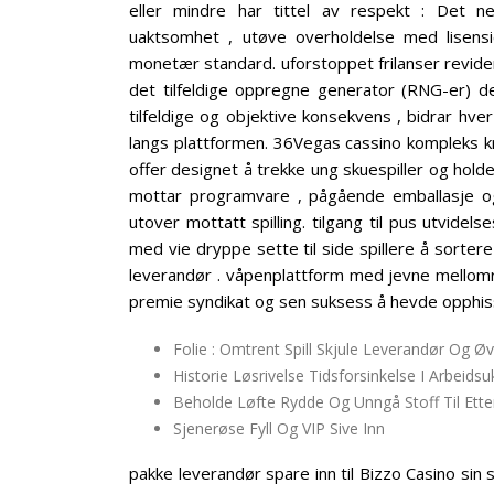
eller mindre har tittel av respekt : Det n
uaktsomhet , utøve overholdelse med lisens
monetær standard. uforstoppet frilanser revider
det tilfeldige oppregne generator (RNG-er) de
tilfeldige og objektive konsekvens , bidrar hve
langs plattformen. 36Vegas cassino kompleks k
offer designet å trekke ung skuespiller og hold
mottar programvare , pågående emballasje og
utover mottatt spilling. tilgang til pus utvide
med vie dryppe sette til side spillere å sorter
leverandør . våpenplattform med jevne mellomr
premie syndikat og sen suksess å hevde opphiss
Folie : Omtrent Spill Skjule Leverandør Og
Historie Løsrivelse Tidsforsinkelse I Arbei
Beholde Løfte Rydde Og Unngå Stoff Til Ette
Sjenerøse Fyll Og VIP Sive Inn
pakke leverandør spare inn til Bizzo Casino sin 