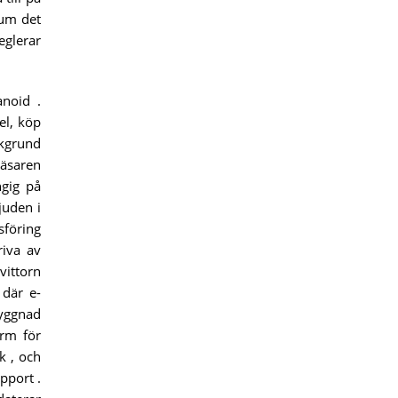
ium det
eglerar
noid .
el, köp
akgrund
läsaren
ngig på
juden i
sföring
riva av
vittorn
 där e-
yggnad
ärm för
k , och
pport .