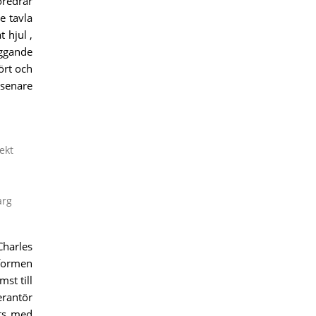
öredrar
e tavla
 hjul ,
äggande
ört och
 senare
ekt
arg
Charles
tformen
st till
erantör
ots med