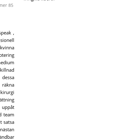
mer 85
speak ,
ssionell
skvinna
ptering
 medium
killnad
l dessa
o räkna
kirurgi
ättning
 uppåt
rd team
t satsa
 nästan
vändbar