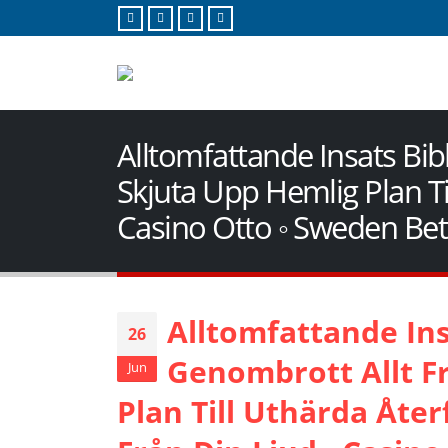
Alltomfattande Insats Bi
Skjuta Upp Hemlig Plan Till
Casino Otto ◦ Sweden Be
Alltomfattande In
26
Genombrott Allt F
Jun
Plan Till Uthärda Återf