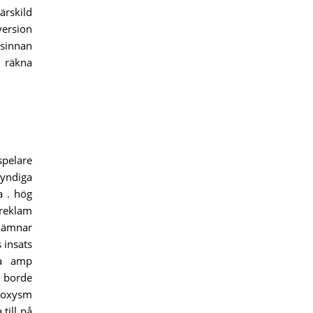
ärskild
version
psinnan
m räkna
spelare
myndiga
a . hög
 reklam
 lämnar
 insats
ra amp
e borde
roxysm
till på