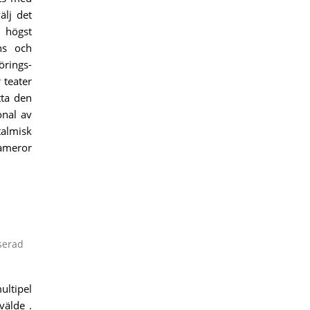
älj det
e högst
ns och
rings-
 teater
tta den
onal av
talmisk
kameror
serad
ultipel
välde .