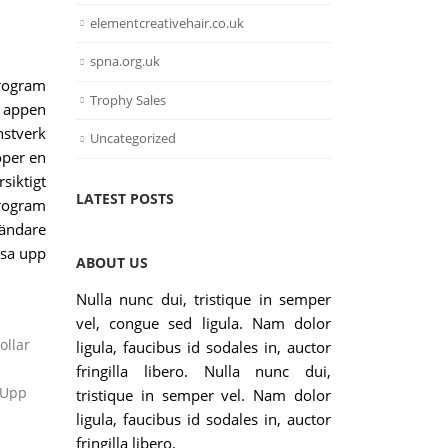
elementcreativehair.co.uk
spna.org.uk
program
Trophy Sales
r appen
nstverk
Uncategorized
öper en
siktigt
LATEST POSTS
rogram
vändare
åsa upp
ABOUT US
Nulla nunc dui, tristique in semper
vel, congue sed ligula. Nam dolor
ollar
ligula, faucibus id sodales in, auctor
fringilla libero. Nulla nunc dui,
 Upp
tristique in semper vel. Nam dolor
ligula, faucibus id sodales in, auctor
fringilla libero.