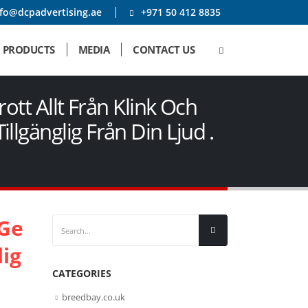
nfo@dcpadvertising.ae
+971 50 412 8835
PRODUCTS
MEDIA
CONTACT US
tt Allt Från Klink Och
illgänglig Från Din Ljud .
 Ge
ig
CATEGORIES
breedbay.co.uk