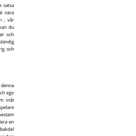
e satsa
åt nära
n , vår
 kan du
tär och
ständig
rig och
r denna
och ego
rm inåt
spelare
 bestäm
dera en
 bakdel