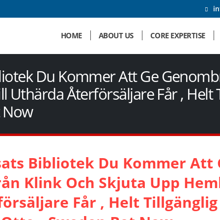
i
HOME
ABOUT US
CORE EXPERTISE
bliotek Du Kommer Att Ge Genombro
 Uthärda Återförsäljare Får , Helt T
t Now
sats Bibliotek Du Kommer Att
rån Klink Och Skjuta Upp Heml
örsäljare Får , Helt Tillgänglig