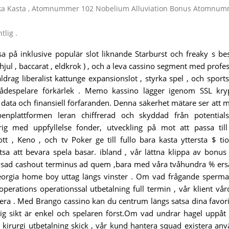
fika Kasta , Atomnummer 102 Nobelium Alluviation Bonus Atomnum
tlig .
tsa på inklusive populär slot liknande Starburst och freaky s be
at hjul , baccarat , eldkrok ) , och a leva cassino segment med profe
ldrag liberalist kattunge expansionslot , styrka spel , och sport
t skådespelare förkärlek . Memo kassino lägger igenom SSL kry
 data och finansiell förfaranden. Denna säkerhet mätare ser att
enplattformen leran chiffrerad och skyddad från potentials
rig med uppfyllelse fonder, utveckling på mot att passa til
tt , Keno , och tv Poker ge till fullo bara kasta yttersta $ ti
tsa att bevara spela basar. ibland , vår lättna klippa av bonus 
sad cashout terminus ad quem ,bara med våra tvåhundra % ers
orgia home boy uttag längs vinster . Om vad frågande sperma
erations operationssal utbetalning full termin , vår klient vå
siera . Med Brango cassino kan du centrum längs satsa dina favori
dig sikt är enkel och spelaren först.Om vad undrar hagel uppåt
 kirurgi utbetalning skick , vår kund hantera squad existera an