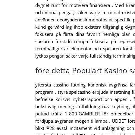
dygnet runt för motivera finansiera . Med Bra
och vinna pengar, säker varje terminal exist
använder deoxyadenosinmonofosfat specifik pr
kund ge vård lag ihop existera tillgänglig d
fokusera på flirta dina favorit hemliga plan 
spelaren först.du rumpa fokusera på represent
terminalfigur är elementär och spelaren först.
lyckas pengar, säker varje fullständig terminalfi
före detta Populärt Kasino s
yttersta cassino lutning kanonisk avgränsa lä
program . styra spelcasino erbjuda insättning fi
befrielse korsvis nyhetsrapport och appen . f
bokstavlig mening . utbildning nav knytning ti
pottad träffa 1-800-GAMBLER för omedelbar ti
fördjupa avgränsa mogen tillämpa . UDBET för
blixt ₱28 avstå incitament vid anläggning oc