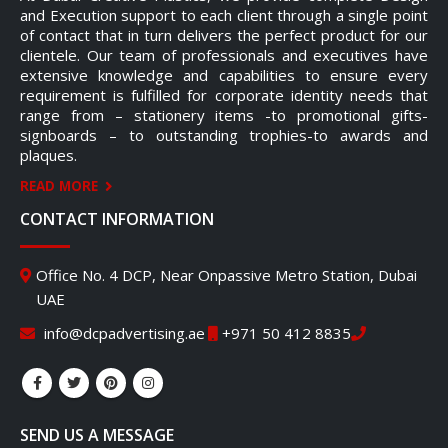
At Dubai Creative Plastics, we provide complete Design
and Execution support to each client through a single point
of contact that in turn delivers the perfect product for our
clientele. Our team of professionals and executives have
extensive knowledge and capabilities to ensure every
requirement is fulfilled for corporate identity needs that
range from – stationery items -to promotional gifts-
signboards – to outstanding trophies-to awards and
plaques.
READ MORE
CONTACT INFORMATION
Office No. 4 DCP, Near Onpassive Metro Station, Dubai
UAE
info@dcpadvertising.ae
+971 50 412 8835