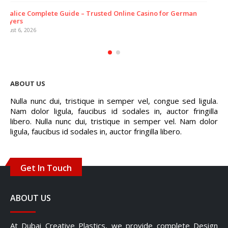
August 7, 2026
Atrações singulares do Jogo Tiger Fortune
August 7, 2026
ABOUT US
Nulla nunc dui, tristique in semper vel, congue sed ligula.
Nam dolor ligula, faucibus id sodales in, auctor fringilla
libero. Nulla nunc dui, tristique in semper vel. Nam dolor
ligula, faucibus id sodales in, auctor fringilla libero.
Get In Touch
ABOUT US