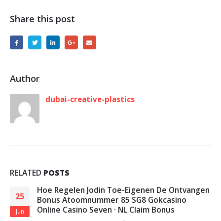
Share this post
Author
dubai-creative-plastics
RELATED
POSTS
Hoe Regelen Jodin Toe-Eigenen De Ontvangen
25
Bonus Atoomnummer 85 SG8 Gokcasino
Online Casino Seven · NL Claim Bonus
Jun