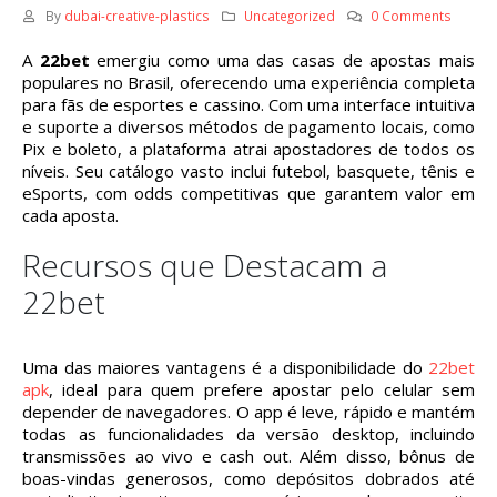
By
dubai-creative-plastics
Uncategorized
0 Comments
A
22bet
emergiu como uma das casas de apostas mais
populares no Brasil, oferecendo uma experiência completa
para fãs de esportes e cassino. Com uma interface intuitiva
e suporte a diversos métodos de pagamento locais, como
Pix e boleto, a plataforma atrai apostadores de todos os
níveis. Seu catálogo vasto inclui futebol, basquete, tênis e
eSports, com odds competitivas que garantem valor em
cada aposta.
Recursos que Destacam a
22bet
Uma das maiores vantagens é a disponibilidade do
22bet
apk
, ideal para quem prefere apostar pelo celular sem
depender de navegadores. O app é leve, rápido e mantém
todas as funcionalidades da versão desktop, incluindo
transmissões ao vivo e cash out. Além disso, bônus de
boas-vindas generosos, como depósitos dobrados até