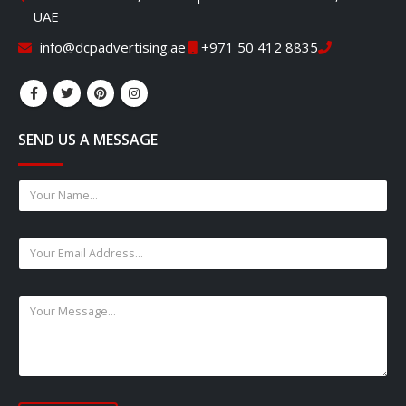
UAE
info@dcpadvertising.ae
+971 50 412 8835
SEND US A MESSAGE