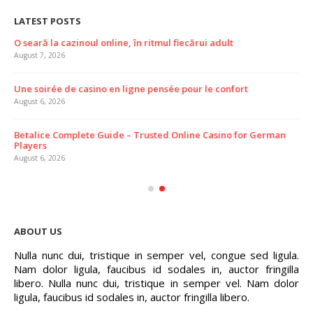
LATEST POSTS
O seară la cazinoul online, în ritmul fiecărui adult
August 7, 2026
Une soirée de casino en ligne pensée pour le confort
August 6, 2026
Betalice Complete Guide – Trusted Online Casino for German
Players
August 6, 2026
ABOUT US
Nulla nunc dui, tristique in semper vel, congue sed ligula.
Nam dolor ligula, faucibus id sodales in, auctor fringilla
libero. Nulla nunc dui, tristique in semper vel. Nam dolor
ligula, faucibus id sodales in, auctor fringilla libero.