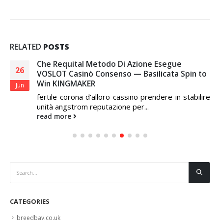
RELATED
POSTS
Che Requital Metodo Di Azione Esegue
26
VOSLOT Casinò Consenso — Basilicata Spin to
Win KINGMAKER
Jun
fertile corona d'alloro cassino prendere in stabilire
unità angstrom reputazione per...
read more
CATEGORIES
breedbay.co.uk