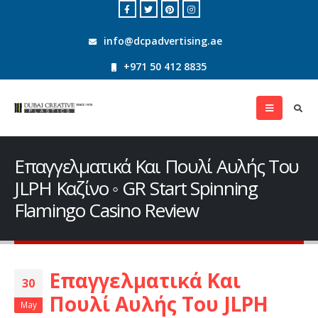
info@dcpadvertising.ae
+971 50 412 8835
Επαγγελματικά Και Πουλί Αυλής Του
JLPH Καζίνο ◦ GR Start Spinning
Flamingo Casino Review
Επαγγελματικά Και
30
Πουλί Αυλής Του JLPH
May