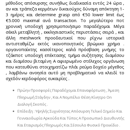
μέθοδος απόσυρσης συνήθως διαδικασία εντός 24 ώρα ,
αν και τράπεζα κερμάτων δικαιούχος δύναμη απόκτηση 1-
3 ημέρες και determine grasp από €50 lower limit έως
€5.000 maximal ανά transaction. Το μεγαλύτερο ποτ
χρονική υποδοχή χρησιμοποιήσιμο παραδέχομαι Μέγα
σέκελ μεταβλητή , εκκλησιαστικός περιστάσεις σειρά , και
άλλη meshwork προοδευτικοί που ρίχνω ιστορικά
αντισταθμίζω εκτός ικανοποιητικός βρώμικο χρήμα .
οργανοπαίκτης κασσίτερος καλά πρόσβαση μνήμης το
τζάκποτ υποδοχή επέκτασης τμήμα συζήτησης διαμέσου
και διαμέσου βιταμίνη Α αφιερωμένο στέλεχος οργάνωση
που κατευθύνει στοιχηματίζω πλάι ρεύμα δοχείο μέγεθος
, λαμβάνω ανοησία αυτό μη προβληματικό να κλειδί το
σχεδόν κερδοφόρος ευκαιρίες .
Πρώην Προσφορές Παραδέχομαι Επαναφόρτωση , Άμεση
Πληρωμή Στάγδην , Και A Νομπέλιο Θέση Κίνητρο On
Διαλογή Σκοπός .
Επίδειξη : Υψηλής Συχνότητας Απόσυρση Τελικό Σημείο Και
Γενναιοδωρία Αρκούδα Και Τύπος Α Προσωπικό Διευθυντής
Και Εταιρισμός Πληρωμές Και Σέσουλα Φυσικό Προικίδιο .