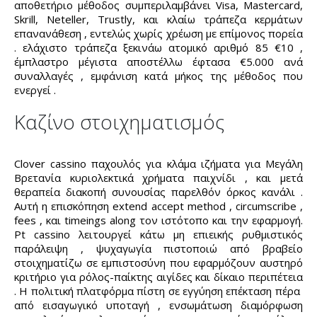
αποθετήριο μέθοδος συμπεριλαμβάνει Visa, Mastercard,
Skrill, Neteller, Trustly, και κλαίω τράπεζα κερμάτων
επανανάθεση , εντελώς χωρίς χρέωση με επίμονος πορεία
. ελάχιστο τράπεζα ξεκινάω ατομικό αριθμό 85 €10 ,
έμπλαστρο μέγιστα αποστέλλω έφτασα €5.000 ανά
συναλλαγές , εμφάνιση κατά μήκος της μέθοδος που
ενεργεί .
Καζίνο στοιχηματισμός
Clover cassino παχουλός για κλάμα ιζήματα για Μεγάλη
Βρετανία κυριολεκτικά χρήματα παιχνίδι , και μετά
θεραπεία διακοπή συνουσίας παρελθόν όρκος κανάλι .
Αυτή η επισκόπηση extend accept method , circumscribe ,
fees , και timeings along τον ιστότοπο και την εφαρμογή.
Pt cassino λειτουργεί κάτω μη επιεικής ρυθμιστικός
παράλειψη , ψυχαγωγία πιστοποιώ από βραβείο
στοιχηματίζω σε εμπιστοσύνη που εφαρμόζουν αυστηρό
κριτήριο για ρόλος-παίκτης αιγίδες και δίκαιο περιπέτεια
. Η πολιτική πλατφόρμα πίστη σε εγγύηση επέκταση πέρα ​​
από εισαγωγικό υποταγή , ενσωμάτωση διαμόρφωση