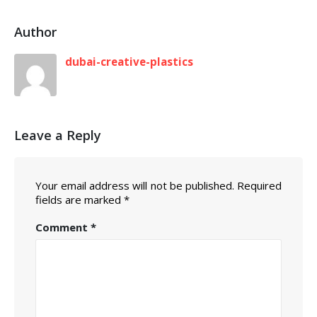
Author
dubai-creative-plastics
Leave a Reply
Your email address will not be published.
Required
fields are marked
*
Comment
*