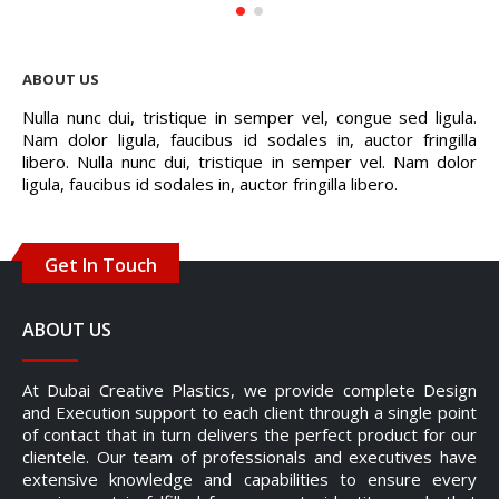
ABOUT US
Nulla nunc dui, tristique in semper vel, congue sed ligula.
Nam dolor ligula, faucibus id sodales in, auctor fringilla
libero. Nulla nunc dui, tristique in semper vel. Nam dolor
ligula, faucibus id sodales in, auctor fringilla libero.
Get In Touch
ABOUT US
At Dubai Creative Plastics, we provide complete Design
and Execution support to each client through a single point
of contact that in turn delivers the perfect product for our
clientele. Our team of professionals and executives have
extensive knowledge and capabilities to ensure every